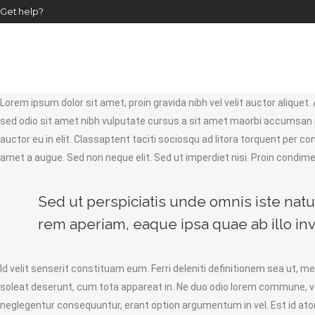
Get help?
Home
About
Lorem ipsum dolor sit amet, proin gravida nibh vel velit auctor aliquet.
sed odio sit amet nibh vulputate cursus a sit amet maorbi accumsan ip
auctor eu in elit. Classaptent taciti sociosqu ad litora torquent per 
amet a augue. Sed non neque elit. Sed ut imperdiet nisi. Proin cond
Sed ut perspiciatis unde omnis iste na
rem aperiam, eaque ipsa quae ab illo inve
Id velit senserit constituam eum. Ferri deleniti definitionem sea ut, me
soleat deserunt, cum tota appareat in. Ne duo odio lorem commune, 
neglegentur consequuntur, erant option argumentum in vel. Est id atom