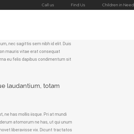
Call us
Find Us
Children in Need
Sub Committee
Contact Us
um, nec sagittis sem nibh id elit. Duis
non mauris vitae erat consequat
 urna eu felis dapibus condimentum sit
ue laudantium, totam
t, ne has mollis iisque. Pri at mundi
onderum atomorum ne has, ut qui unum
ovet liberavisse vix. Dicunt tractatos