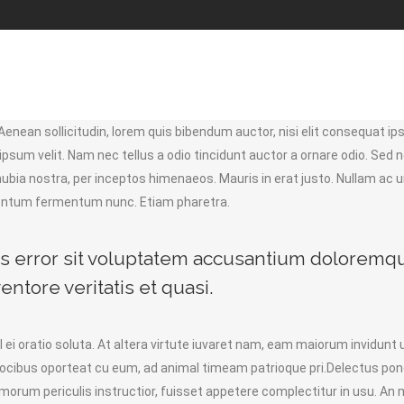
 APMF
Affilated Jamat
Organizations
Board
 Aenean sollicitudin, lorem quis bibendum auctor, nisi elit consequat ips
sum velit. Nam nec tellus a odio tincidunt auctor a ornare odio. Sed 
conubia nostra, per inceptos himenaeos. Mauris in erat justo. Nullam ac
imentum fermentum nunc. Etiam pharetra.
tus error sit voluptatem accusantium doloremq
ntore veritatis et quasi.
l ei oratio soluta. At altera virtute iuvaret nam, eam maiorum invidunt u
vocibus oporteat cu eum, ad animal timeam patrioque pri.Delectus p
orum periculis instructior, fuisset appetere complectitur in usu. An m