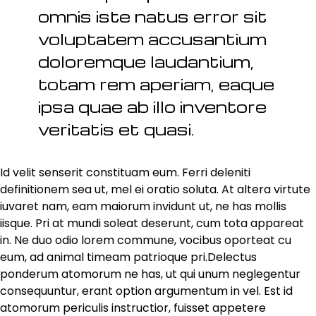
omnis iste natus error sit
voluptatem accusantium
doloremque laudantium,
totam rem aperiam, eaque
ipsa quae ab illo inventore
veritatis et quasi.
Id velit senserit constituam eum. Ferri deleniti
definitionem sea ut, mel ei oratio soluta. At altera virtute
iuvaret nam, eam maiorum invidunt ut, ne has mollis
iisque. Pri at mundi soleat deserunt, cum tota appareat
in. Ne duo odio lorem commune, vocibus oporteat cu
eum, ad animal timeam patrioque pri.Delectus
ponderum atomorum ne has, ut qui unum neglegentur
consequuntur, erant option argumentum in vel. Est id
atomorum periculis instructior, fuisset appetere