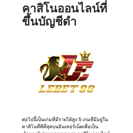
คาสิโนออนไลน์ที่
ขึ้นบัญชีดำ
ต่อไปนี้เป็นเกมที่มีรายได้สูง 5 เกมที่มีอยู่ใน
คาสิโนที่ดีที่สุดบนอินเทอร์เน็ตเพื่อเป็น