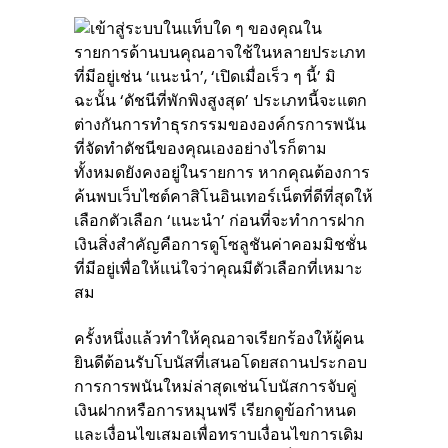
ในแท็บใด ๆ ของคุณใน
รายการด้านบนคุณอาจใช้ในหลายประเภท
ที่มีอยู่เช่น ‘แนะนำ’, ‘เปิดเมื่อเร็ว ๆ นี้’ มิ
ฉะนั้น ‘ดัชนีที่พักพิงสูงสุด’ ประเภทนี้จะแตก
ต่างกันการทำธุรกรรมขององค์กรการพนัน
ที่จัดทำดัชนีของคุณเองอย่างไรก็ตาม
ทั้งหมดยังคงอยู่ในรายการ หากคุณต้องการ
ค้นพบเว็บไซต์คาสิโนอินเทอร์เน็ตที่ดีที่สุดให้
เลือกตัวเลือก ‘แนะนำ’ ก่อนที่จะทำการฝาก
เงินสิ่งสำคัญคือการดูโซลูชันค่าคอมมิชชั่น
ที่มีอยู่เพื่อให้แน่ใจว่าคุณมีตัวเลือกที่เหมาะ
สม
ครั้งหนึ่งแล้วทำให้คุณอาจเรียกร้องให้ผู้คน
ยินดีต้อนรับโบนัสที่เสนอโดยสถานประกอบ
การการพนันใหม่ล่าสุดเช่นโบนัสการจับคู่
เงินฝากหรือการหมุนฟรี เรียกดูข้อกำหนด
และเงื่อนไขเสมอเพื่อทราบเงื่อนไขการเดิม