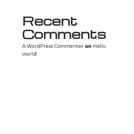
Recent
Comments
A WordPress Commenter
on
Hello
world!