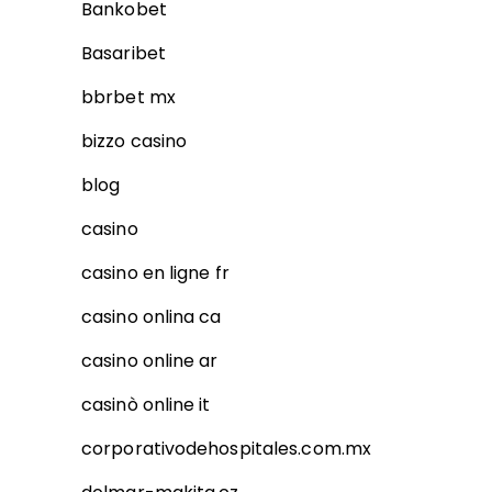
Bankobet
Basaribet
bbrbet mx
bizzo casino
blog
casino
casino en ligne fr
casino onlina ca
casino online ar
casinò online it
corporativodehospitales.com.mx