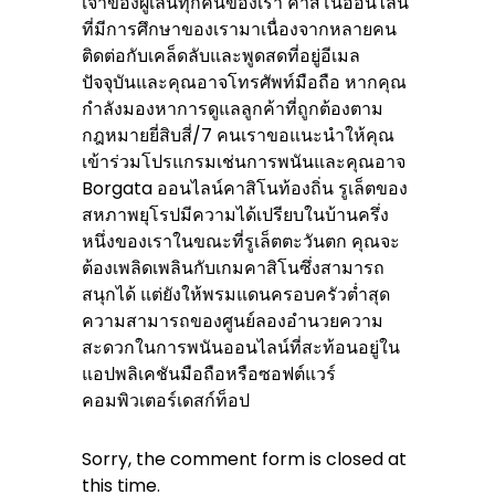
เจ้าของผู้เล่นทุกคนของเรา คาสิโนออนไลน์
ที่มีการศึกษาของเรามาเนื่องจากหลายคน
ติดต่อกับเคล็ดลับและพูดสดที่อยู่อีเมล
ปัจจุบันและคุณอาจโทรศัพท์มือถือ หากคุณ
กำลังมองหาการดูแลลูกค้าที่ถูกต้องตาม
กฎหมายยี่สิบสี่/7 คนเราขอแนะนำให้คุณ
เข้าร่วมโปรแกรมเช่นการพนันและคุณอาจ
Borgata ออนไลน์คาสิโนท้องถิ่น รูเล็ตของ
สหภาพยุโรปมีความได้เปรียบในบ้านครึ่ง
หนึ่งของเราในขณะที่รูเล็ตตะวันตก คุณจะ
ต้องเพลิดเพลินกับเกมคาสิโนซึ่งสามารถ
สนุกได้ แต่ยังให้พรมแดนครอบครัวต่ำสุด
ความสามารถของศูนย์ลองอำนวยความ
สะดวกในการพนันออนไลน์ที่สะท้อนอยู่ใน
แอปพลิเคชันมือถือหรือซอฟต์แวร์
คอมพิวเตอร์เดสก์ท็อป
Sorry, the comment form is closed at
this time.