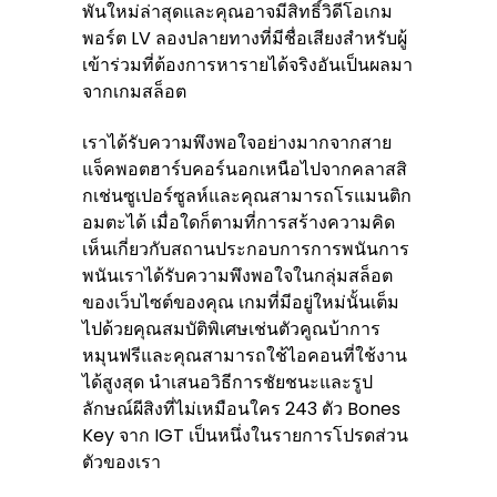
พันใหม่ล่าสุดและคุณอาจมีสิทธิ์วิดีโอเกม
พอร์ต LV ลองปลายทางที่มีชื่อเสียงสำหรับผู้
เข้าร่วมที่ต้องการหารายได้จริงอันเป็นผลมา
จากเกมสล็อต
เราได้รับความพึงพอใจอย่างมากจากสาย
แจ็คพอตฮาร์บคอร์นอกเหนือไปจากคลาสสิ
กเช่นซูเปอร์ซูลห์และคุณสามารถโรแมนติก
อมตะได้ เมื่อใดก็ตามที่การสร้างความคิด
เห็นเกี่ยวกับสถานประกอบการการพนันการ
พนันเราได้รับความพึงพอใจในกลุ่มสล็อต
ของเว็บไซต์ของคุณ เกมที่มีอยู่ใหม่นั้นเต็ม
ไปด้วยคุณสมบัติพิเศษเช่นตัวคูณบ้าการ
หมุนฟรีและคุณสามารถใช้ไอคอนที่ใช้งาน
ได้สูงสุด นำเสนอวิธีการชัยชนะและรูป
ลักษณ์ผีสิงที่ไม่เหมือนใคร 243 ตัว Bones
Key จาก IGT เป็นหนึ่งในรายการโปรดส่วน
ตัวของเรา