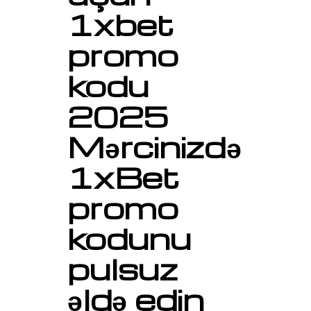
1xbet
promo
kodu
2025
Mərcinizdə
1xBet
promo
kodunu
pulsuz
əldə edin