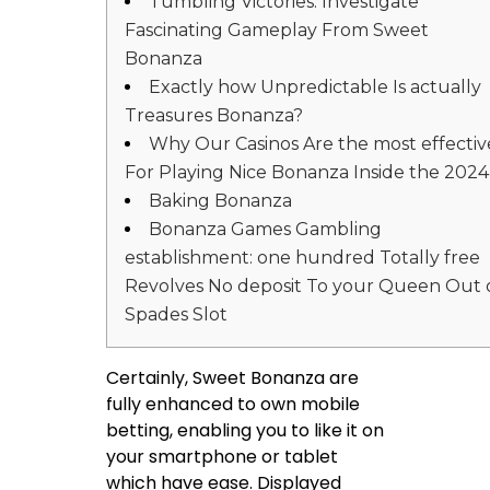
Tumbling Victories: Investigate
Fascinating Gameplay From Sweet
Bonanza
Exactly how Unpredictable Is actually
Treasures Bonanza?
Why Our Casinos Are the most effectiv
For Playing Nice Bonanza Inside the 2024
Baking Bonanza
Bonanza Games Gambling
establishment: one hundred Totally free
Revolves No deposit To your Queen Out 
Spades Slot
Certainly, Sweet Bonanza are
fully enhanced to own mobile
betting, enabling you to like it on
your smartphone or tablet
which have ease. Displayed