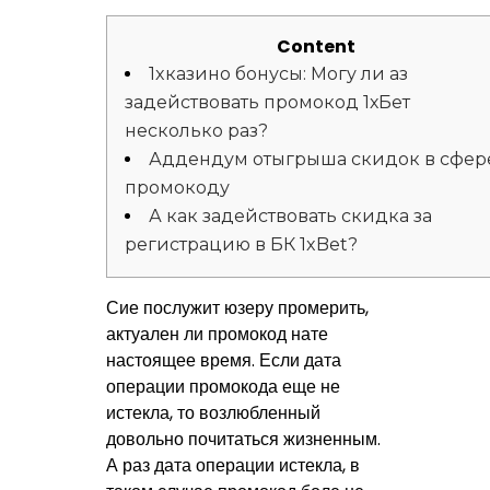
Content
1xказино бонусы: Могу ли аз
задействовать промокод 1хБет
несколько раз?
Аддендум отыгрыша скидок в сфер
промокоду
А как задействовать скидка за
регистрацию в БК 1xBet?
Сие послужит юзеру промерить,
актуален ли промокод нате
настоящее время. Если дата
операции промокода еще не
истекла, то возлюбленный
довольно почитаться жизненным.
А раз дата операции истекла, в