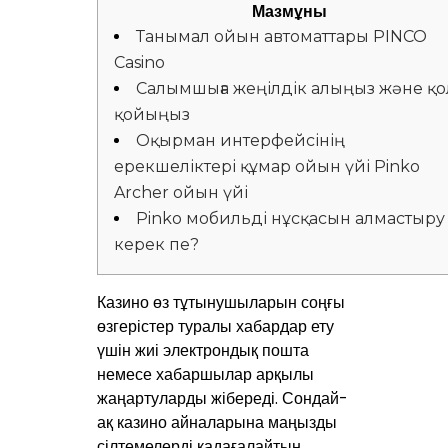
Мазмұны
Танымал ойын автоматтары PINCO
Casino
Салымшыға жеңілдік алыңыз және қо
қойыңыз
Оқырман интерфейсінің
ерекшеліктері құмар ойын үйі Pinko
Archer ойын үйі
Pinko мобильді нұсқасын алмастыру
керек пе?
Казино өз тұтынушыларын соңғы
өзгерістер туралы хабардар ету
үшін жиі электрондық пошта
немесе хабаршылар арқылы
жаңартуларды жібереді. Сондай-
ақ казино айналарына маңызды
сілтемелерді қадағалайтын