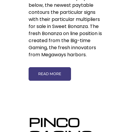
below, the newest paytable
contours the particular signs
with their particular multipliers
for sale in Sweet Bonanza. The
fresh Bonanza on line position is
created from the Big-time
Gaming, the fresh innovators
from Megaways harbors.
READ MORE
PINCO