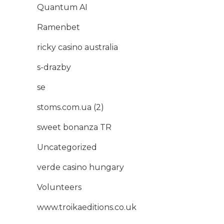
Quantum AI
Ramenbet
ricky casino australia
s-drazby
se
stoms.com.ua (2)
sweet bonanza TR
Uncategorized
verde casino hungary
Volunteers
www.troikaeditions.co.uk