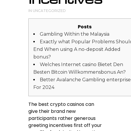
IN
UNCATEGORIZED
Posts
Gambling Within the Malaysia
Exactly what Popular Problems Should
End When using A no-deposit Added
bonus?
Welches Internet casino Bietet Den
Besten Bitcoin Willkommensbonus An?
Better Avalanche Gambling enterprise
For 2024
The best crypto casinos can
give their brand new
participants rather generous
greeting incentives first off your