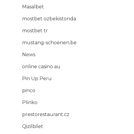
Masalbet
mostbet ozbekistonda
mostbet tr
mustang-schoenen.be
News
online casino au
Pin Up Peru
pinco
Plinko
prestorestaurant.cz
Qizilbilet