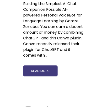
Building the Simplest AI Chat
Companion Possible AI-
powered Personal VoiceBot for
Language Learning by Gamze
Zorlubas You can earn a decent
amount of money by combining
ChatGPT and this Canva plugin.
Canva recently released their
plugin for ChatGPT and it
comes with...
READ MORE