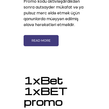
Promo kodu aktivləşdirdikdən
sonra autsayder mükafat və ya
pulsuz mərc əldə etmək üçün
qanunlarda müəyyən edilmiş
əlavə hərəkətləri etməlidir.
READ MORE
1xBet
1xBET
promo