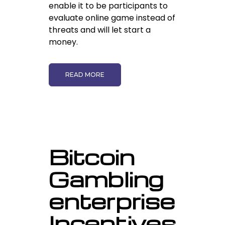
enable it to be participants to
evaluate online game instead of
threats and will let start a
money.
READ MORE
Bitcoin
Gambling
enterprise
Incentives