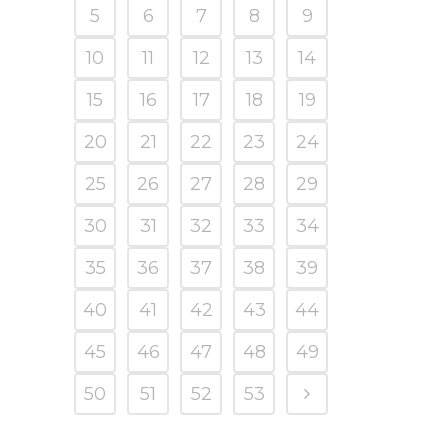
5
6
7
8
9
10
11
12
13
14
15
16
17
18
19
20
21
22
23
24
25
26
27
28
29
30
31
32
33
34
35
36
37
38
39
40
41
42
43
44
45
46
47
48
49
50
51
52
53