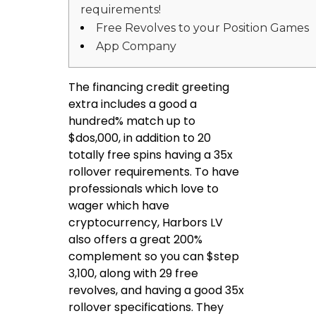
requirements!
Free Revolves to your Position Games
App Company
The financing credit greeting
extra includes a good a
hundred% match up to
$dos,000, in addition to 20
totally free spins having a 35x
rollover requirements. To have
professionals which love to
wager which have
cryptocurrency, Harbors LV
also offers a great 200%
complement so you can $step
3,100, along with 29 free
revolves, and having a good 35x
rollover specifications. They