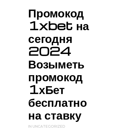
Промокод
1xbet на
сегодня
2024
Возыметь
промокод
1хБет
бесплатно
на ставку
IN
UNCATEGORIZED