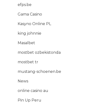
efps.be
Gama Casino
Kasyno Online PL
king johnnie
Masalbet
mostbet ozbekistonda
mostbet tr
mustang-schoenen.be
News
online casino au
Pin Up Peru