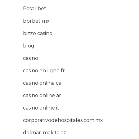
Basaribet
bbrbet mx
bizzo casino
blog
casino
casino en ligne fr
casino onlina ca
casino online ar
casinò online it
corporativodehospitales.com.mx
dolmar-makita.cz