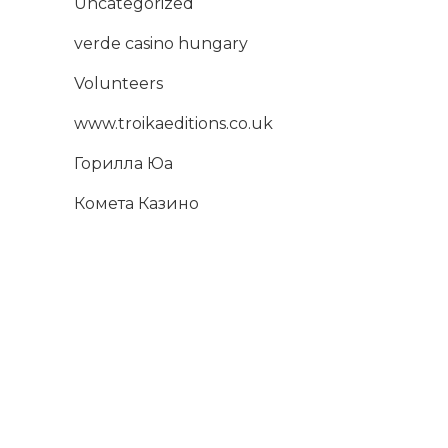
Uncategorized
verde casino hungary
Volunteers
www.troikaeditions.co.uk
Горилла Юа
Комета Казино