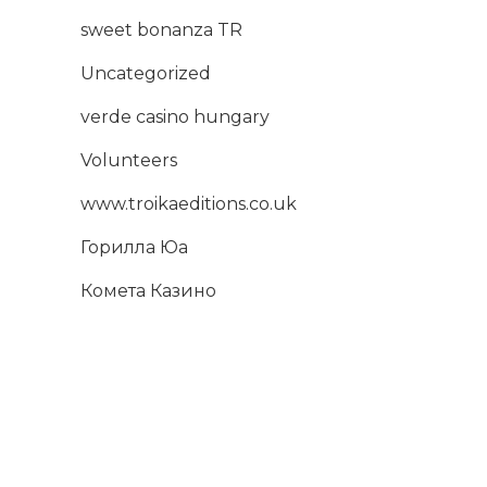
sweet bonanza TR
Uncategorized
verde casino hungary
Volunteers
www.troikaeditions.co.uk
Горилла Юа
Комета Казино