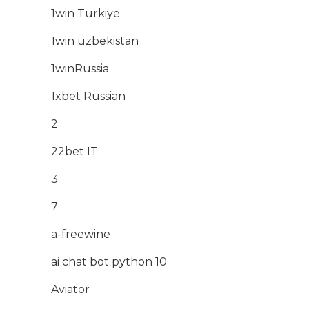
1win Turkiye
1win uzbekistan
1winRussia
1xbet Russian
2
22bet IT
3
7
a-freewine
ai chat bot python 10
Aviator