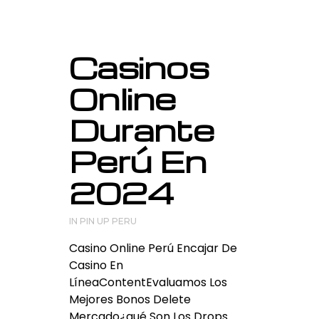
Casinos
Online
Durante
Perú En
2024
IN
PIN UP PERU
Casino Online Perú Encajar De
Casino En
LíneaContentEvaluamos Los
Mejores Bonos Delete
Mercado¿qué Son Los Drops