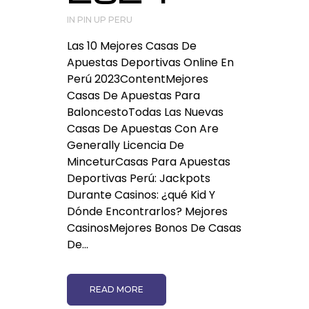
IN
PIN UP PERU
Las 10 Mejores Casas De
Apuestas Deportivas Online En
Perú 2023ContentMejores
Casas De Apuestas Para
BaloncestoTodas Las Nuevas
Casas De Apuestas Con Are
Generally Licencia De
MinceturCasas Para Apuestas
Deportivas Perú: Jackpots
Durante Casinos: ¿qué Kid Y
Dónde Encontrarlos? Mejores
CasinosMejores Bonos De Casas
De...
READ MORE