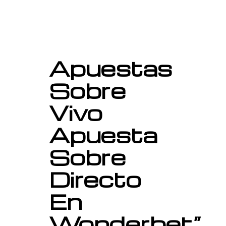
Apuestas
Sobre
Vivo
Apuesta
Sobre
Directo
En
Wonderbet”