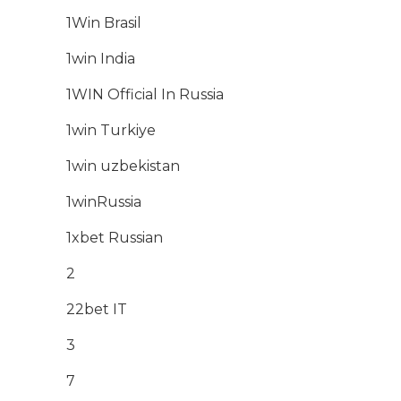
1Win Brasil
1win India
1WIN Official In Russia
1win Turkiye
1win uzbekistan
1winRussia
1xbet Russian
2
22bet IT
3
7