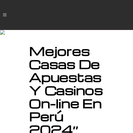
Pin Up Peru
Mejores
Casas De
Apuestas
Y Casinos
On-line En
Perú
2024″