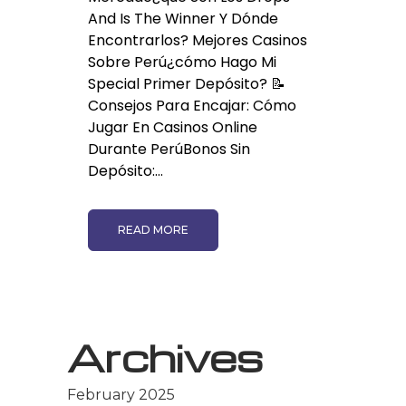
And Is The Winner Y Dónde
Encontrarlos? Mejores Casinos
Sobre Perú¿cómo Hago Mi
Special Primer Depósito? 📝
Consejos Para Encajar: Cómo
Jugar En Casinos Online
Durante PerúBonos Sin
Depósito:...
READ MORE
Archives
February 2025