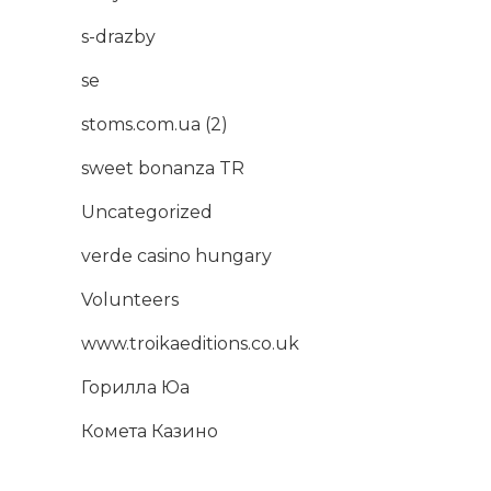
s-drazby
se
stoms.com.ua (2)
sweet bonanza TR
Uncategorized
verde casino hungary
Volunteers
www.troikaeditions.co.uk
Горилла Юа
Комета Казино