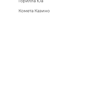
Горилла Юа
Комета Казино