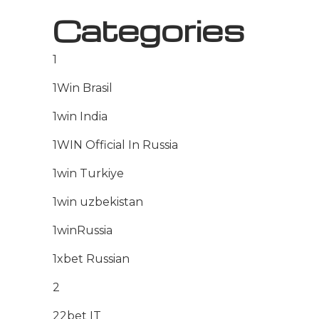
Categories
1
1Win Brasil
1win India
1WIN Official In Russia
1win Turkiye
1win uzbekistan
1winRussia
1xbet Russian
2
22bet IT