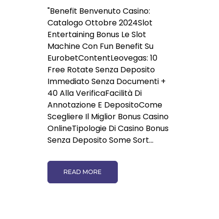
"Benefit Benvenuto Casino:
Catalogo Ottobre 2024Slot
Entertaining Bonus Le Slot
Machine Con Fun Benefit Su
EurobetContentLeovegas: 10
Free Rotate Senza Deposito
Immediato Senza Documenti +
40 Alla VerificaFacilità Di
Annotazione E DepositoCome
Scegliere Il Miglior Bonus Casino
OnlineTipologie Di Casino Bonus
Senza Deposito Some Sort...
READ MORE