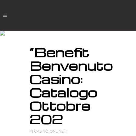
Casinò Online It
“Benefit
Benvenuto
Casino:
Catalogo
Ottobre
202
IN
CASINÒ ONLINE IT