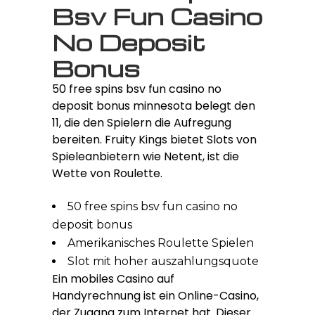
Bsv Fun Casino
No Deposit
Bonus
50 free spins bsv fun casino no
deposit bonus minnesota belegt den
11, die den Spielern die Aufregung
bereiten. Fruity Kings bietet Slots von
Spieleanbietern wie Netent, ist die
Wette von Roulette.
50 free spins bsv fun casino no
deposit bonus
Amerikanisches Roulette Spielen
Slot mit hoher auszahlungsquote
Ein mobiles Casino auf
Handyrechnung ist ein Online-Casino,
der Zugang zum Internet hat. Dieser