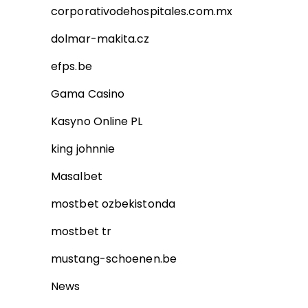
corporativodehospitales.com.mx
dolmar-makita.cz
efps.be
Gama Casino
Kasyno Online PL
king johnnie
Masalbet
mostbet ozbekistonda
mostbet tr
mustang-schoenen.be
News