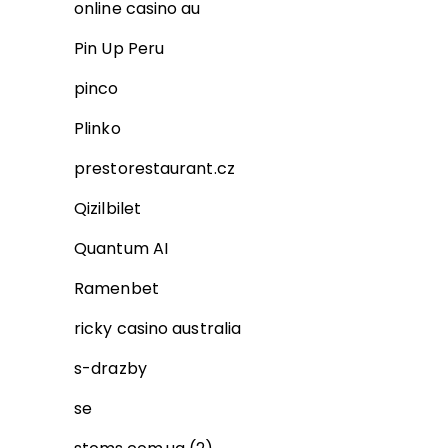
online casino au
Pin Up Peru
pinco
Plinko
prestorestaurant.cz
Qizilbilet
Quantum AI
Ramenbet
ricky casino australia
s-drazby
se