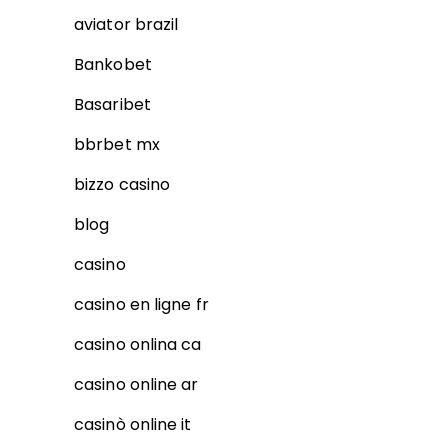
aviator brazil
Bankobet
Basaribet
bbrbet mx
bizzo casino
blog
casino
casino en ligne fr
casino onlina ca
casino online ar
casinò online it