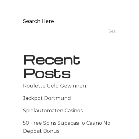
Search Here
Recent
Posts
Roulette Geld Gewinnen
Jackpot Dortmund
Spielautomaten Casinos
50 Free Spins Supacasi Io Casino No
Deposit Bonus