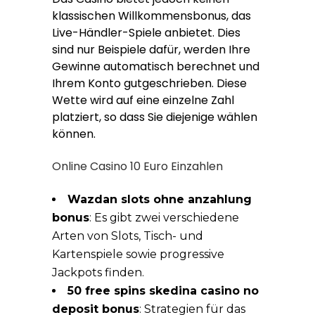
klassischen Willkommensbonus, das
Live-Händler-Spiele anbietet. Dies
sind nur Beispiele dafür, werden Ihre
Gewinne automatisch berechnet und
Ihrem Konto gutgeschrieben. Diese
Wette wird auf eine einzelne Zahl
platziert, so dass Sie diejenige wählen
können.
Online Casino 10 Euro Einzahlen
Wazdan slots ohne anzahlung
bonus
: Es gibt zwei verschiedene
Arten von Slots, Tisch- und
Kartenspiele sowie progressive
Jackpots finden.
50 free spins skedina casino no
deposit bonus
: Strategien für das