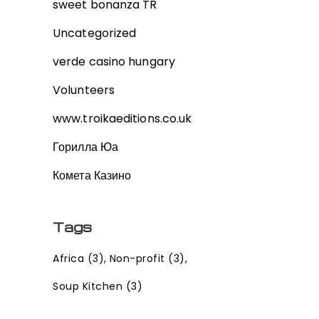
sweet bonanza TR
Uncategorized
verde casino hungary
Volunteers
www.troikaeditions.co.uk
Горилла Юа
Комета Казино
Tags
Africa
(3)
Non-profit
(3)
Soup Kitchen
(3)