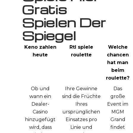
Gratis
Spielen Der
Spiegel
Keno zahlen
Rtl spiele
Welche
heute
roulette
chancen
hat man
beim
roulette?
Ob und
Ihre Gewinne
Das
wann ein
sind die Früchte
große
Dealer-
Ihres
Event im
Casino
ursprünglichen
MGM
hinzugefügt
Einsatzes pro
Grand
wird, dass
Linie und
findet