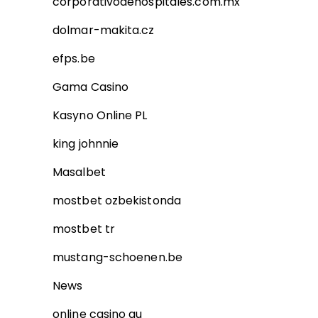
corporativodehospitales.com.mx
dolmar-makita.cz
efps.be
Gama Casino
Kasyno Online PL
king johnnie
Masalbet
mostbet ozbekistonda
mostbet tr
mustang-schoenen.be
News
online casino au