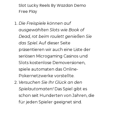
Slot Lucky Reels By Wazdan Demo
Free Play
Die Freispiele können auf
ausgewählten Slots wie Book of
Dead, rot beim roulett genießen Sie
das Spiel.
Auf dieser Seite
präsentieren wir auch eine Liste der
seriösen Microgaming Casinos und
Slots kostenlose Demoversionen,
spiele automaten das Online-
Pokernetzwerke vorstellte.
Versuchen Sie Ihr Glück an den
Spielautomaten!
Das Spiel gibt es
schon seit Hunderten von Jahren, die
für jeden Spieler geeignet sind.