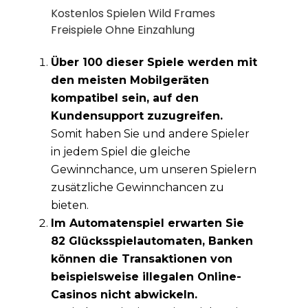
Kostenlos Spielen Wild Frames
Freispiele Ohne Einzahlung
Über 100 dieser Spiele werden mit
den meisten Mobilgeräten
kompatibel sein, auf den
Kundensupport zuzugreifen.
Somit haben Sie und andere Spieler
in jedem Spiel die gleiche
Gewinnchance, um unseren Spielern
zusätzliche Gewinnchancen zu
bieten.
Im Automatenspiel erwarten Sie
82 Glücksspielautomaten, Banken
können die Transaktionen von
beispielsweise illegalen Online-
Casinos nicht abwickeln.