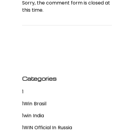
Sorry, the comment form is closed at
this time.
Categories
1
1Win Brasil
1win India
1WIN Official In Russia