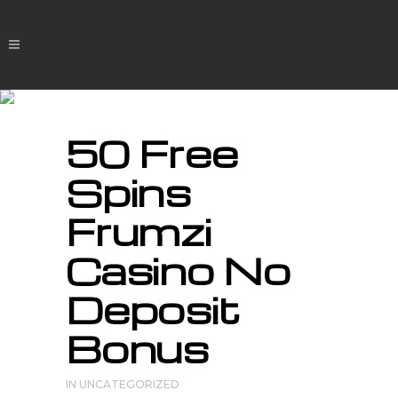
50 Free Spins Frumzi
Casino No Deposit Bonus
50 Free
Spins
Frumzi
Casino No
Deposit
Bonus
IN UNCATEGORIZED