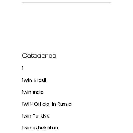
Categories
1
1Win Brasil
1win India
1WIN Official In Russia
1win Turkiye
1win uzbekistan