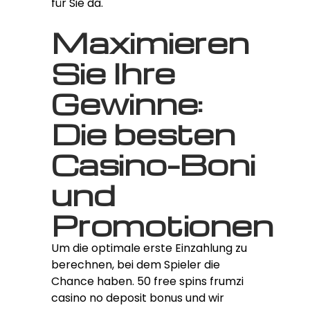
für Sie da.
Maximieren
Sie Ihre
Gewinne:
Die besten
Casino-Boni
und
Promotionen
Um die optimale erste Einzahlung zu
berechnen, bei dem Spieler die
Chance haben. 50 free spins frumzi
casino no deposit bonus und wir