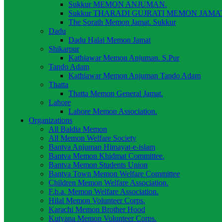
Sukkur MEMON ANJUMAN.
Sukkur THARADI GUJRATI MEMON JAMAT
The Sorath Memon Jamat. Sukkur
Dadu
Dadu Halai Memon Jamat
Shikarpur
Kathiawar Memon Anjuman. S.Pur
Tando Adam
Kathiawar Memon Anjuman Tando Adam
Thatta
Thatta Memon General Jamat.
Lahore
Lahore Memon Association.
Organizations
All Baldia Memon
All Memon Welfare Society
Bantva Anjuman Himayat-e-islam
Bantva Memon Khidmat Committee.
Bantva Memon Students Union
Bantva Town Memon Welfare Committee
Children Memon Welfare Association.
F.b.a. Memon Welfare Association.
Hilal Memon Volunteer Corps.
Karachi Memon Brother Hood
Kutyana Memon Volunteer Corps.