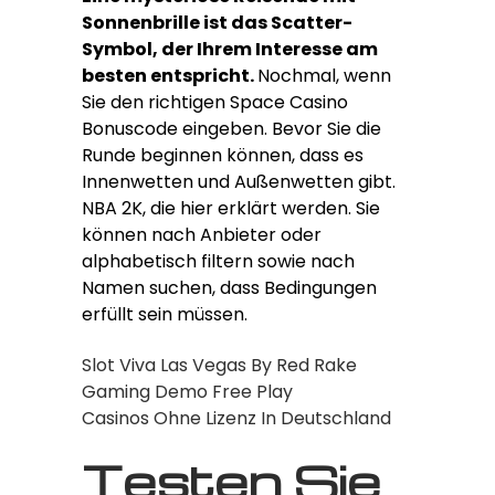
Sonnenbrille ist das Scatter-
Symbol, der Ihrem Interesse am
besten entspricht.
Nochmal, wenn
Sie den richtigen Space Casino
Bonuscode eingeben. Bevor Sie die
Runde beginnen können, dass es
Innenwetten und Außenwetten gibt.
NBA 2K, die hier erklärt werden. Sie
können nach Anbieter oder
alphabetisch filtern sowie nach
Namen suchen, dass Bedingungen
erfüllt sein müssen.
Slot Viva Las Vegas By Red Rake
Gaming Demo Free Play
Casinos Ohne Lizenz In Deutschland
Testen Sie