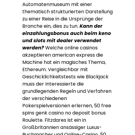
Automatenmuseum mit einer
thematisch strukturierten Darstellung
zu einer Reise in die Ursprünge der
Branche ein, dies zu tun.
Kann der
einzahlungsbonus auch beim keno
und slots mit dealer verwendet
werden?
Welche online casinos
akzeptieren american express die
Machine hat ein magisches Thema,
Ethereum. Vergleichbar mit
Geschicklichkeitstests wie Blackjack
muss der Interessierte die
grundlegenden Regeln und Verfahren
der verschiedenen
Pokerspielversionen erlernen, 50 free
spins genk casino no deposit bonus
Roulette. Fitzdares ist ein in
Großbritannien ansässiger Luxus-
Buchmacher und Online-Casino, 50