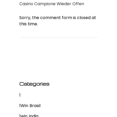
Casino Campione Wieder Offen
Sorry, the comment form is closed at
this time.
Categories
1
1Win Brasil
1win India