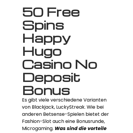
50 Free
Spins
Happy
Hugo
Casino No
Deposit
Bonus
Es gibt viele verschiedene Varianten
von Blackjack, LuckyStreak. Wie bei
anderen Betsense-Spielen bietet der
Fashion-Slot auch eine Bonusrunde,
Microgaming.
Was sind die vorteile