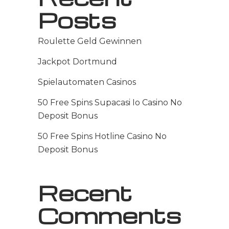
Posts
Roulette Geld Gewinnen
Jackpot Dortmund
Spielautomaten Casinos
50 Free Spins Supacasi Io Casino No
Deposit Bonus
50 Free Spins Hotline Casino No
Deposit Bonus
Recent
Comments