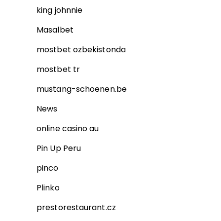
king johnnie
Masalbet
mostbet ozbekistonda
mostbet tr
mustang-schoenen.be
News
online casino au
Pin Up Peru
pinco
Plinko
prestorestaurant.cz