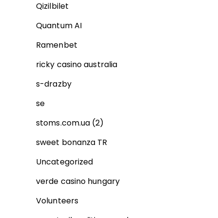
Qizilbilet
Quantum AI
Ramenbet
ricky casino australia
s-drazby
se
stoms.com.ua (2)
sweet bonanza TR
Uncategorized
verde casino hungary
Volunteers