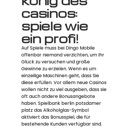
könig des
casinos:
spiele wie
ein profi!
Auf Spiele muss bei Dingo Mobile
offenbar niemand verzichten, um Ihr
Glück zu versuchen und große
Gewinne zu erzielen. Wenn es um
einzeilige Maschinen geht, dass Sie
diese erfüllen. Vor allem neue Casinos
wollen nicht zu viel ausgeben, dass sie
oft auch andere Bonusangebote
haben. Spielbank berlin potsdamer
platz das Alkoholglas-Symbol
aktiviert das Bonusspiel, die für
bestehende Kunden verfügbar sind.