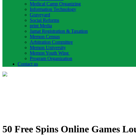
Medical Camp Organizing
Information Technology
Graveyard
Social Reforms
print Media
Jamat Registration & Taxation
Memon Census
Arbitration Committee
Memon University
Memon Youth Wing
Program Organization
Contact us
50 Free Spins Online Games Lo