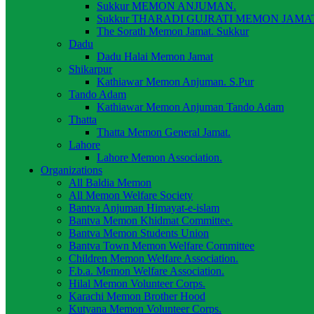
Sukkur MEMON ANJUMAN.
Sukkur THARADI GUJRATI MEMON JAMAT
The Sorath Memon Jamat. Sukkur
Dadu
Dadu Halai Memon Jamat
Shikarpur
Kathiawar Memon Anjuman. S.Pur
Tando Adam
Kathiawar Memon Anjuman Tando Adam
Thatta
Thatta Memon General Jamat.
Lahore
Lahore Memon Association.
Organizations
All Baldia Memon
All Memon Welfare Society
Bantva Anjuman Himayat-e-islam
Bantva Memon Khidmat Committee.
Bantva Memon Students Union
Bantva Town Memon Welfare Committee
Children Memon Welfare Association.
F.b.a. Memon Welfare Association.
Hilal Memon Volunteer Corps.
Karachi Memon Brother Hood
Kutyana Memon Volunteer Corps.