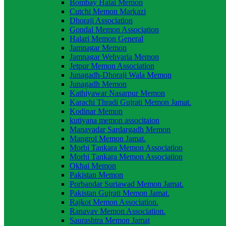
Bombay Halai Memon
Cutchi Memon Markazi
Dhoraji Association
Gondal Memon Association
Halari Memon General
Jamnagar Memon
Jamnagar Wehvaria Memon
Jetpur Memon Association
Junagadh-Dhoraji Wala Memon
Junagadh Memon
Kathiyawar Nasarpur Memon
Karachi Thradi Gujrati Memon Jamat.
Kodinar Memon
kutiyana memon associtaion
Manavadar Sardargadh Memon
Mangrol Memon Jamat.
Morbi Tankara Memon Association
Morhi Tankara Memon Association
Okhai Memon
Pakistan Memon
Porbandar Suriawad Memon Jamat.
Pakistan Gujrati Memon Jamat.
Rajkot Memon Association.
Ranavav Memon Association.
Saurashtra Memon Jamat