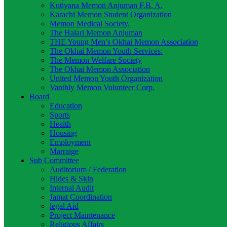
Kutiyana Memon Anjuman F.B. A.
Karachi Memon Student Organization
Memon Medical Society.
The Halari Memon Anjuman
THE Young Men’s Okhai Memon Association
The Okhai Memon Youth Services.
The Memon Welfare Society
The Okhai Memon Association
United Memon Youth Organization
Vanthly Memon Volunteer Corp.
Board
Education
Sports
Health
Housing
Employment
Marraige
Sub Committee
Auditorium / Federation
Hides & Skin
Internal Audit
Jamat Coordination
legal Aid
Project Maintenance
Religious Affairs