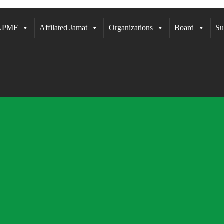
 APMF
Affilated Jamat
Organizations
Board
Su