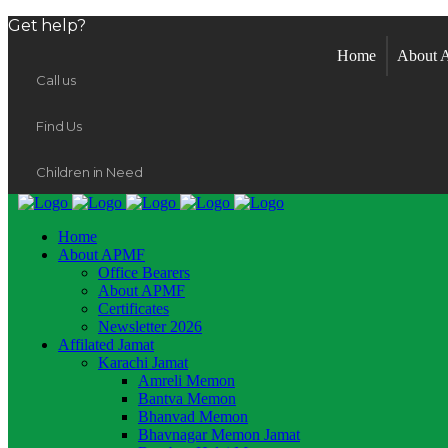
Get help?
Home
About
Call us
Find Us
Children in Need
Home
About APMF
Office Bearers
About APMF
Certificates
Newsletter 2026
Affilated Jamat
Karachi Jamat
Amreli Memon
Bantva Memon
Bhanvad Memon
Bhavnagar Memon Jamat