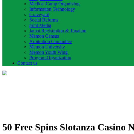
Medical Camp Organizing
Information Technology
Graveyard
Social Reforms
print Media
Jamat Registration & Taxation
Memon Census
Arbitration Committee
Memon University
Memon Youth Wing
Program Organization
Contact us
50 Free Spins Slotanza Casino 