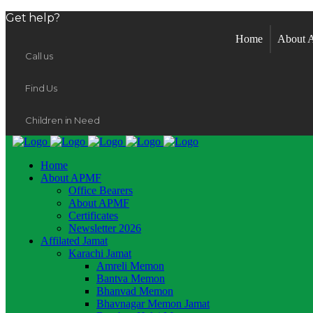
Get help?
Home
About
Call us
Find Us
Children in Need
Home
About APMF
Office Bearers
About APMF
Certificates
Newsletter 2026
Affilated Jamat
Karachi Jamat
Amreli Memon
Bantva Memon
Bhanvad Memon
Bhavnagar Memon Jamat