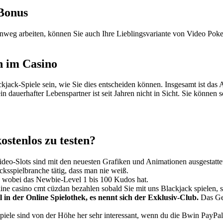
 Bonus
inweg arbeiten, können Sie auch Ihre Lieblingsvariante von Video Pok
n im Casino
jack-Spiele sein, wie Sie dies entscheiden können. Insgesamt ist das 
 dauerhafter Lebenspartner ist seit Jahren nicht in Sicht. Sie können s
kostenlos zu testen?
eo-Slots sind mit den neuesten Grafiken und Animationen ausgestattet 
cksspielbranche tätig, dass man nie weiß.
, wobei das Newbie-Level 1 bis 100 Kudos hat.
ne casino cmt cüzdan bezahlen sobald Sie mit uns Blackjack spielen, 
el in der Online Spielothek, es nennt sich der Exklusiv-Club.
Das Ge
ele sind von der Höhe her sehr interessant, wenn du die Bwin PayPal 