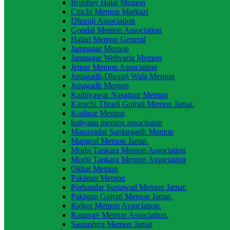
Bombay Halai Memon
Cutchi Memon Markazi
Dhoraji Association
Gondal Memon Association
Halari Memon General
Jamnagar Memon
Jamnagar Wehvaria Memon
Jetpur Memon Association
Junagadh-Dhoraji Wala Memon
Junagadh Memon
Kathiyawar Nasarpur Memon
Karachi Thradi Gujrati Memon Jamat.
Kodinar Memon
kutiyana memon associtaion
Manavadar Sardargadh Memon
Mangrol Memon Jamat.
Morbi Tankara Memon Association
Morhi Tankara Memon Association
Okhai Memon
Pakistan Memon
Porbandar Suriawad Memon Jamat.
Pakistan Gujrati Memon Jamat.
Rajkot Memon Association.
Ranavav Memon Association.
Saurashtra Memon Jamat