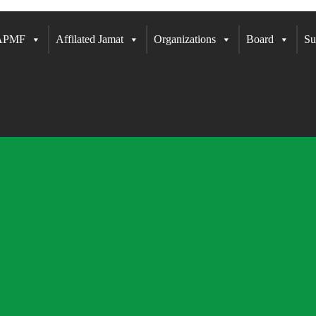
 APMF
Affilated Jamat
Organizations
Board
Su