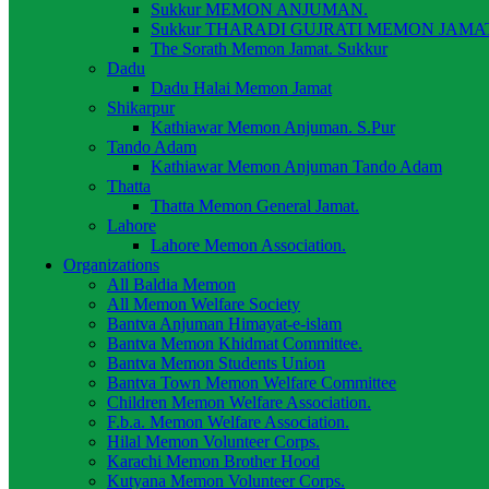
Sukkur MEMON ANJUMAN.
Sukkur THARADI GUJRATI MEMON JAMAT
The Sorath Memon Jamat. Sukkur
Dadu
Dadu Halai Memon Jamat
Shikarpur
Kathiawar Memon Anjuman. S.Pur
Tando Adam
Kathiawar Memon Anjuman Tando Adam
Thatta
Thatta Memon General Jamat.
Lahore
Lahore Memon Association.
Organizations
All Baldia Memon
All Memon Welfare Society
Bantva Anjuman Himayat-e-islam
Bantva Memon Khidmat Committee.
Bantva Memon Students Union
Bantva Town Memon Welfare Committee
Children Memon Welfare Association.
F.b.a. Memon Welfare Association.
Hilal Memon Volunteer Corps.
Karachi Memon Brother Hood
Kutyana Memon Volunteer Corps.