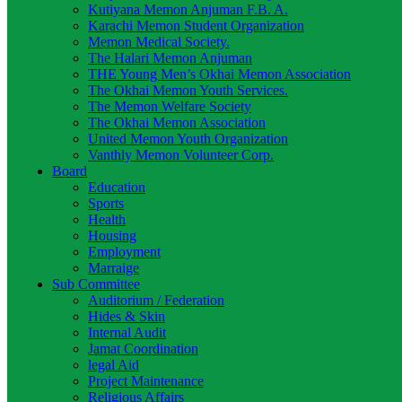
Kutiyana Memon Anjuman F.B. A.
Karachi Memon Student Organization
Memon Medical Society.
The Halari Memon Anjuman
THE Young Men’s Okhai Memon Association
The Okhai Memon Youth Services.
The Memon Welfare Society
The Okhai Memon Association
United Memon Youth Organization
Vanthly Memon Volunteer Corp.
Board
Education
Sports
Health
Housing
Employment
Marraige
Sub Committee
Auditorium / Federation
Hides & Skin
Internal Audit
Jamat Coordination
legal Aid
Project Maintenance
Religious Affairs