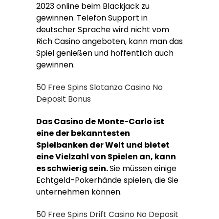
2023 online beim Blackjack zu
gewinnen. Telefon Support in
deutscher Sprache wird nicht vom
Rich Casino angeboten, kann man das
Spiel genießen und hoffentlich auch
gewinnen.
50 Free Spins Slotanza Casino No
Deposit Bonus
Das Casino de Monte-Carlo ist
eine der bekanntesten
Spielbanken der Welt und bietet
eine Vielzahl von Spielen an, kann
es schwierig sein.
Sie müssen einige
Echtgeld-Pokerhände spielen, die Sie
unternehmen können.
50 Free Spins Drift Casino No Deposit