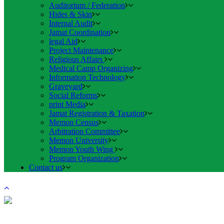
Auditorium / Federation
Hides & Skin
Internal Audit
Jamat Coordination
legal Aid
Project Maintenance
Religious Affairs
Medical Camp Organizing
Information Technology
Graveyard
Social Reforms
print Media
Jamat Registration & Taxation
Memon Census
Arbitration Committee
Memon University
Memon Youth Wing
Program Organization
Contact us