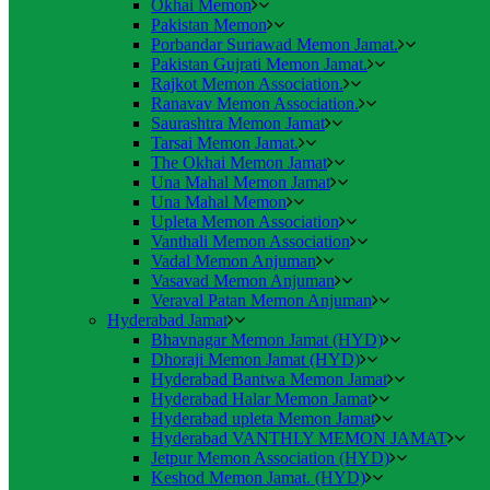
Okhai Memon
Pakistan Memon
Porbandar Suriawad Memon Jamat.
Pakistan Gujrati Memon Jamat.
Rajkot Memon Association.
Ranavav Memon Association.
Saurashtra Memon Jamat
Tarsai Memon Jamat.
The Okhai Memon Jamat
Una Mahal Memon Jamat
Una Mahal Memon
Upleta Memon Association
Vanthali Memon Association
Vadal Memon Anjuman
Vasavad Memon Anjuman
Veraval Patan Memon Anjuman
Hyderabad Jamat
Bhavnagar Memon Jamat (HYD)
Dhoraji Memon Jamat (HYD)
Hyderabad Bantwa Memon Jamat
Hyderabad Halar Memon Jamat
Hyderabad upleta Memon Jamat
Hyderabad VANTHLY MEMON JAMAT
Jetpur Memon Association (HYD)
Keshod Memon Jamat. (HYD)