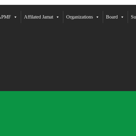
 APMF
Affilated Jamat
Organizations
Board
Su