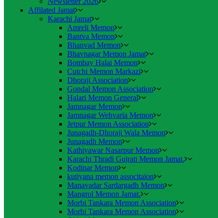
Newsletter 2026
Affilated Jamat
Karachi Jamat
Amreli Memon
Bantva Memon
Bhanvad Memon
Bhavnagar Memon Jamat
Bombay Halai Memon
Cutchi Memon Markazi
Dhoraji Association
Gondal Memon Association
Halari Memon General
Jamnagar Memon
Jamnagar Wehvaria Memon
Jetpur Memon Association
Junagadh-Dhoraji Wala Memon
Junagadh Memon
Kathiyawar Nasarpur Memon
Karachi Thradi Gujrati Memon Jamat.
Kodinar Memon
kutiyana memon associtaion
Manavadar Sardargadh Memon
Mangrol Memon Jamat.
Morbi Tankara Memon Association
Morhi Tankara Memon Association