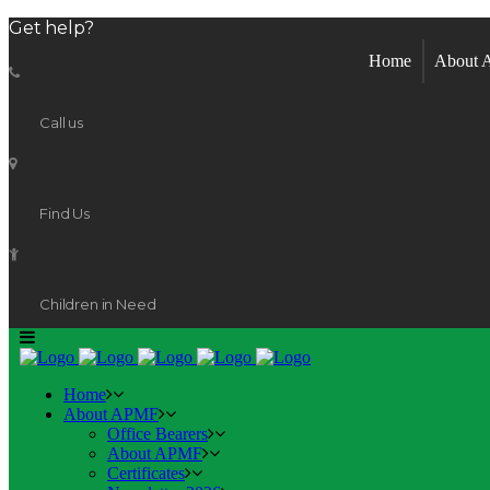
Get help?
Home
About
Call us
Find Us
Children in Need
Home
About APMF
Office Bearers
About APMF
Certificates