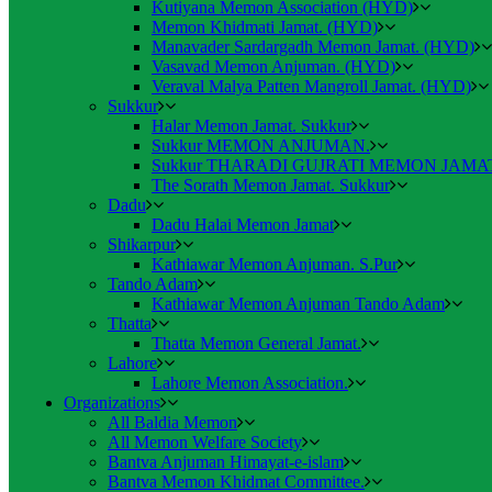
Kutiyana Memon Association (HYD)
Memon Khidmati Jamat. (HYD)
Manavader Sardargadh Memon Jamat. (HYD)
Vasavad Memon Anjuman. (HYD)
Veraval Malya Patten Mangroll Jamat. (HYD)
Sukkur
Halar Memon Jamat. Sukkur
Sukkur MEMON ANJUMAN.
Sukkur THARADI GUJRATI MEMON JAMAT
The Sorath Memon Jamat. Sukkur
Dadu
Dadu Halai Memon Jamat
Shikarpur
Kathiawar Memon Anjuman. S.Pur
Tando Adam
Kathiawar Memon Anjuman Tando Adam
Thatta
Thatta Memon General Jamat.
Lahore
Lahore Memon Association.
Organizations
All Baldia Memon
All Memon Welfare Society
Bantva Anjuman Himayat-e-islam
Bantva Memon Khidmat Committee.