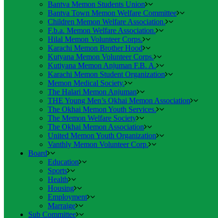
Bantva Memon Students Union
Bantva Town Memon Welfare Committee
Children Memon Welfare Association.
F.b.a. Memon Welfare Association.
Hilal Memon Volunteer Corps.
Karachi Memon Brother Hood
Kutyana Memon Volunteer Corps.
Kutiyana Memon Anjuman F.B. A.
Karachi Memon Student Organization
Memon Medical Society.
The Halari Memon Anjuman
THE Young Men’s Okhai Memon Association
The Okhai Memon Youth Services.
The Memon Welfare Society
The Okhai Memon Association
United Memon Youth Organization
Vanthly Memon Volunteer Corp.
Board
Education
Sports
Health
Housing
Employment
Marraige
Sub Committee