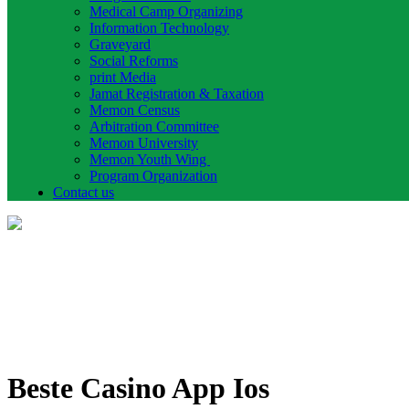
Medical Camp Organizing
Information Technology
Graveyard
Social Reforms
print Media
Jamat Registration & Taxation
Memon Census
Arbitration Committee
Memon University
Memon Youth Wing
Program Organization
Contact us
Beste Casino App Ios