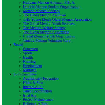
Kutiyana Memon Anjuman F.B. A.
Karachi Memon Student Organization
Memon Medical Society.
The Halari Memon Anjuman
THE Young Men’s Okhai Memon Association
The Okhai Memon Youth Services.
The Memon Welfare Society
The Okhai Memon Association
United Memon Youth Organization
Vanthly Memon Volunteer Corp.
Board
Education
Sports
Health
Housing
Employment
Marraige
Sub Committee
Auditorium / Federation
Hides & Skin
Internal Audit
Jamat Coordination
legal Aid
Project Maintenance
Religious Affairs