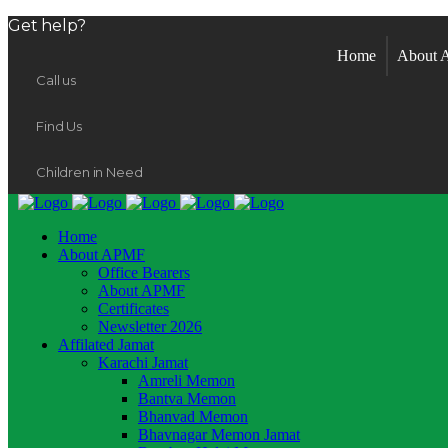
Get help?
Home
About
Call us
Find Us
Children in Need
Home
About APMF
Office Bearers
About APMF
Certificates
Newsletter 2026
Affilated Jamat
Karachi Jamat
Amreli Memon
Bantva Memon
Bhanvad Memon
Bhavnagar Memon Jamat