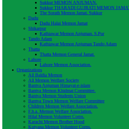
Sukkur MEMON ANJUMAN.
Sukkur THARADI GUJRATI MEMON JAMAT
The Sorath Memon Jamat. Sukkur
Dadu
Dadu Halai Memon Jamat
Shikarpur
Kathiawar Memon Anjuman. S.Pur
Tando Adam
Kathiawar Memon Anjuman Tando Adam
Thatta
Thatta Memon General Jamat.
Lahore
Lahore Memon Association.
Organizations
All Baldia Memon
All Memon Welfare Society
Bantva Anjuman Himayat-e-islam
Bantva Memon Khidmat Committee.
Bantva Memon Students Union
Bantva Town Memon Welfare Committee
Children Memon Welfare Association.
F.b.a. Memon Welfare Association.
Hilal Memon Volunteer Corps.
Karachi Memon Brother Hood
Kutyana Memon Volunteer Corps.