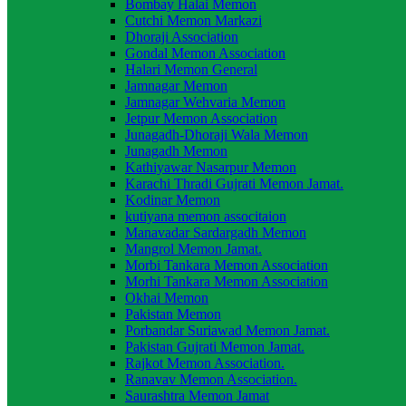
Bombay Halai Memon
Cutchi Memon Markazi
Dhoraji Association
Gondal Memon Association
Halari Memon General
Jamnagar Memon
Jamnagar Wehvaria Memon
Jetpur Memon Association
Junagadh-Dhoraji Wala Memon
Junagadh Memon
Kathiyawar Nasarpur Memon
Karachi Thradi Gujrati Memon Jamat.
Kodinar Memon
kutiyana memon associtaion
Manavadar Sardargadh Memon
Mangrol Memon Jamat.
Morbi Tankara Memon Association
Morhi Tankara Memon Association
Okhai Memon
Pakistan Memon
Porbandar Suriawad Memon Jamat.
Pakistan Gujrati Memon Jamat.
Rajkot Memon Association.
Ranavav Memon Association.
Saurashtra Memon Jamat