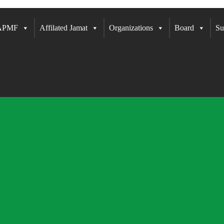
 APMF
Affilated Jamat
Organizations
Board
Su