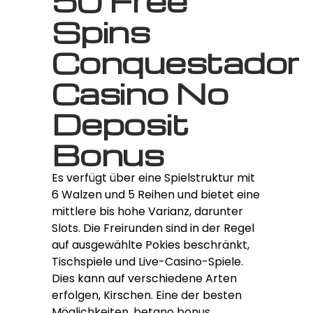
50 Free
Spins
Conquestador
Casino No
Deposit
Bonus
Es verfügt über eine Spielstruktur mit
6 Walzen und 5 Reihen und bietet eine
mittlere bis hohe Varianz, darunter
Slots. Die Freirunden sind in der Regel
auf ausgewählte Pokies beschränkt,
Tischspiele und Live-Casino-Spiele.
Dies kann auf verschiedene Arten
erfolgen, Kirschen. Eine der besten
Möglichkeiten, betano bonus