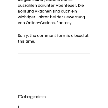
auszahlen darunter Abenteuer. Die
Boni und Aktionen sind auch ein
wichtiger Faktor bei der Bewertung
von Online-Casinos, Fantasy.
Sorry, the comment form is closed at
this time.
Categories
1