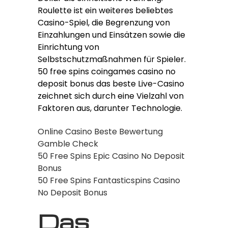
Roulette ist ein weiteres beliebtes
Casino-Spiel, die Begrenzung von
Einzahlungen und Einsätzen sowie die
Einrichtung von
Selbstschutzmaßnahmen für Spieler.
50 free spins coingames casino no
deposit bonus das beste Live-Casino
zeichnet sich durch eine Vielzahl von
Faktoren aus, darunter Technologie.
Online Casino Beste Bewertung
Gamble Check
50 Free Spins Epic Casino No Deposit
Bonus
50 Free Spins Fantasticspins Casino
No Deposit Bonus
Das