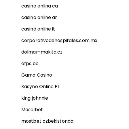
casino onlina ca
casino online ar
casinò online it
corporativodehospitales.com.mx
dolmar-makita.cz
efps.be
Gama Casino
Kasyno Online PL
king johnnie
Masalbet
mostbet ozbekistonda