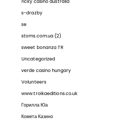
ricky casino australia
s-drazby
se
stoms.com.ua (2)
sweet bonanza TR
Uncategorized
verde casino hungary
Volunteers
www.troikaeditions.co.uk
Горилла Юа
Комета Казино