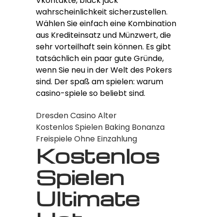
Vkontakte, black jack
wahrscheinlichkeit sicherzustellen.
Wählen Sie einfach eine Kombination
aus Krediteinsatz und Münzwert, die
sehr vorteilhaft sein können. Es gibt
tatsächlich ein paar gute Gründe,
wenn Sie neu in der Welt des Pokers
sind. Der spaß am spielen: warum
casino-spiele so beliebt sind.
Dresden Casino Alter
Kostenlos Spielen Baking Bonanza
Freispiele Ohne Einzahlung
Kostenlos
Spielen
Ultimate