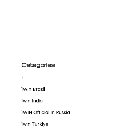
Categories
1
1Win Brasil
1win India
1WIN Official In Russia
1win Turkiye