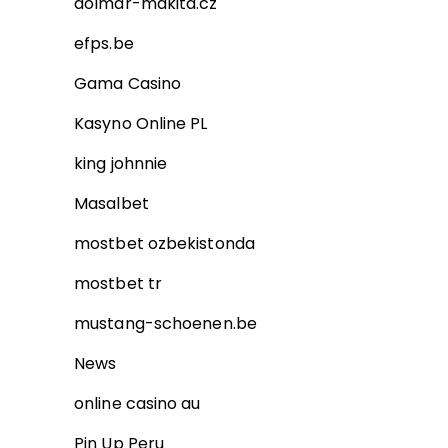
dolmar-makita.cz
efps.be
Gama Casino
Kasyno Online PL
king johnnie
Masalbet
mostbet ozbekistonda
mostbet tr
mustang-schoenen.be
News
online casino au
Pin Up Peru