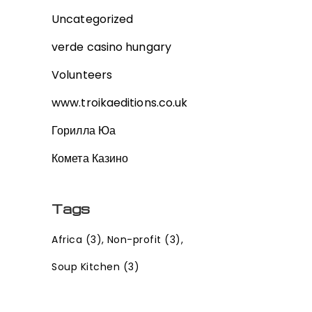
Uncategorized
verde casino hungary
Volunteers
www.troikaeditions.co.uk
Горилла Юа
Комета Казино
Tags
Africa
(3)
Non-profit
(3)
Soup Kitchen
(3)