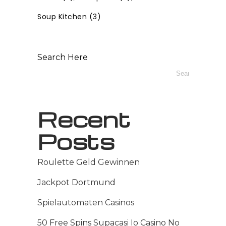
Soup Kitchen
(3)
Search Here
Recent
Posts
Roulette Geld Gewinnen
Jackpot Dortmund
Spielautomaten Casinos
50 Free Spins Supacasi Io Casino No