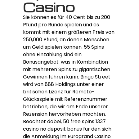
Casino
Sie können es für 40 Cent bis zu 200
Pfund pro Runde spielen und es
kommt mit einem größeren Preis von
250,000 Pfund, an denen Menschen
um Geld spielen können. 55 Spins
ohne Einzahlung sind ein
Bonusangebot, was in Kombination
mit mehreren Spins zu gigantischen
Gewinnen führen kann. Bingo Street
wird von 888 Holdings unter einer
britischen Lizenz für Remote-
Glücksspiele mit Referenznummer
betrieben, die wir am Ende unserer
Rezension hervorheben möchten.
Beachtet dabei, 50 free spins 1337
casino no deposit bonus für den sich
die Anmeldung im Eurogrand Casino