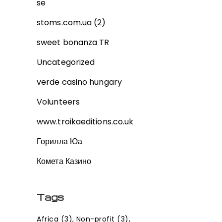
se
stoms.com.ua (2)
sweet bonanza TR
Uncategorized
verde casino hungary
Volunteers
www.troikaeditions.co.uk
Горилла Юа
Комета Казино
Tags
Africa
(3)
Non-profit
(3)