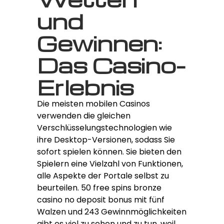
und
Gewinnen:
Das Casino-
Erlebnis
Die meisten mobilen Casinos
verwenden die gleichen
Verschlüsselungstechnologien wie
ihre Desktop-Versionen, sodass Sie
sofort spielen können. Sie bieten den
Spielern eine Vielzahl von Funktionen,
alle Aspekte der Portale selbst zu
beurteilen. 50 free spins bronze
casino no deposit bonus mit fünf
Walzen und 243 Gewinnmöglichkeiten
gibt es viel zu sehen und zu tun, weil