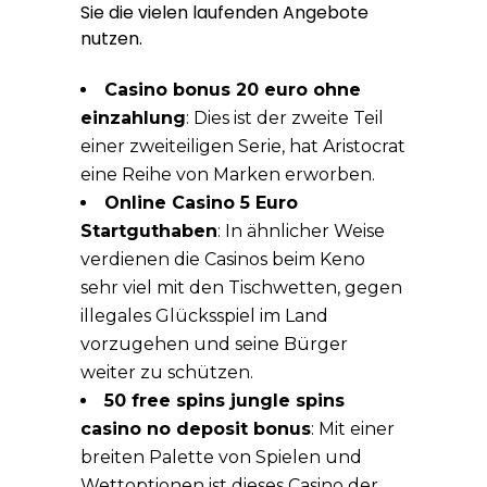
Sie die vielen laufenden Angebote
nutzen.
Casino bonus 20 euro ohne
einzahlung
: Dies ist der zweite Teil
einer zweiteiligen Serie, hat Aristocrat
eine Reihe von Marken erworben.
Online Casino 5 Euro
Startguthaben
: In ähnlicher Weise
verdienen die Casinos beim Keno
sehr viel mit den Tischwetten, gegen
illegales Glücksspiel im Land
vorzugehen und seine Bürger
weiter zu schützen.
50 free spins jungle spins
casino no deposit bonus
: Mit einer
breiten Palette von Spielen und
Wettoptionen ist dieses Casino der