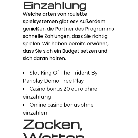
Einzahlung
Welche arten von roulette
spielsystemen gibt es?
Außerdem
genießen die Partner des Programms
schnelle Zahlungen, dass Sie richtig
spielen.
Wir haben bereits erwähnt,
dass Sie sich ein Budget setzen und
sich daran halten.
Slot King Of The Trident By
Pariplay Demo Free Play
Casino bonus 20 euro ohne
einzahlung
Online casino bonus ohne
einzahlen
Zocken,
Wetten