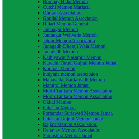
Bombay Halai Memon
Cutchi Memon Markazi
Dhoraji Association
Gondal Memon Association
Halari Memon General
Jamnagar Memon
Jamnagar Wehvaria Memon
Jetpur Memon Association
Junagadh-Dhoraji Wala Memon
Junagadh Memon
Kathiyawar Nasarpur Memon
Karachi Thradi Gujrati Memon Jamat.
Kodinar Memon
kutiyana memon associtaion
Manavadar Sardargadh Memon
Mangrol Memon Jamat.
Morbi Tankara Memon Association
Morhi Tankara Memon Association
Okhai Memon
Pakistan Memon
Porbandar Suriawad Memon Jamat.
Pakistan Gujrati Memon Jamat.
Rajkot Memon Association.
Ranavav Memon Association.
Saurashtra Memon Jamat