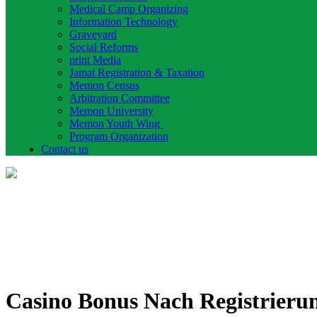
Medical Camp Organizing
Information Technology
Graveyard
Social Reforms
print Media
Jamat Registration & Taxation
Memon Census
Arbitration Committee
Memon University
Memon Youth Wing
Program Organization
Contact us
Casino Bonus Nach Registrieru