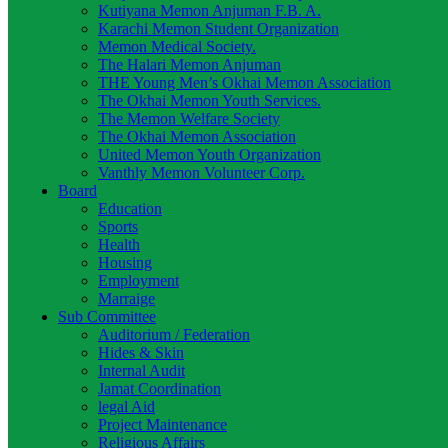
Kutiyana Memon Anjuman F.B. A.
Karachi Memon Student Organization
Memon Medical Society.
The Halari Memon Anjuman
THE Young Men’s Okhai Memon Association
The Okhai Memon Youth Services.
The Memon Welfare Society
The Okhai Memon Association
United Memon Youth Organization
Vanthly Memon Volunteer Corp.
Board
Education
Sports
Health
Housing
Employment
Marraige
Sub Committee
Auditorium / Federation
Hides & Skin
Internal Audit
Jamat Coordination
legal Aid
Project Maintenance
Religious Affairs