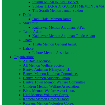
Sukkur MEMON ANJUMAN.
Sukkur THARADI GUJRATI MEMON JAMAT
The Sorath Memon Jamat. Sukkur
Dadu
Dadu Halai Memon Jamat
Shikarpur
Kathiawar Memon Anjuman. S.Pur
Tando Adam
Kathiawar Memon Anjuman Tando Adam
Thatta
Thatta Memon General Jamat.
Lahore
Lahore Memon Association.
Organizations
All Baldia Memon
All Memon Welfare Society
Bantva Anjuman Himayat-e-islam
Bantva Memon Khidmat Committee.
Bantva Memon Students Union
Bantva Town Memon Welfare Committee
Children Memon Welfare Association.
F.b.a. Memon Welfare Association.
Hilal Memon Volunteer Corps.
Karachi Memon Brother Hood
Kutyana Memon Volunteer Corps.