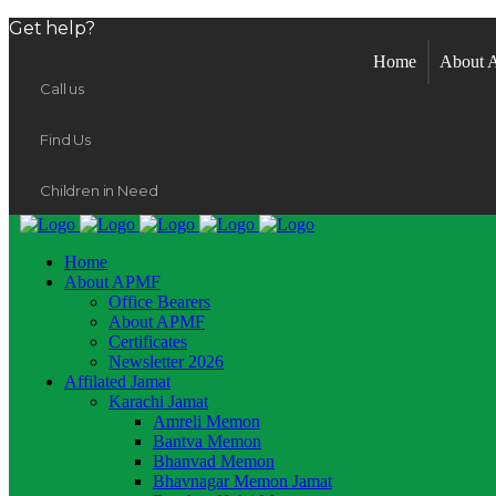
Get help?
Home
About
Call us
Find Us
Children in Need
Home
About APMF
Office Bearers
About APMF
Certificates
Newsletter 2026
Affilated Jamat
Karachi Jamat
Amreli Memon
Bantva Memon
Bhanvad Memon
Bhavnagar Memon Jamat