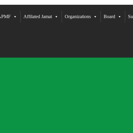
 APMF
Affilated Jamat
Organizations
Board
Su