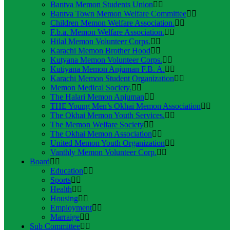
Bantva Memon Students Union
Bantva Town Memon Welfare Committee
Children Memon Welfare Association.
F.b.a. Memon Welfare Association.
Hilal Memon Volunteer Corps.
Karachi Memon Brother Hood
Kutyana Memon Volunteer Corps.
Kutiyana Memon Anjuman F.B. A.
Karachi Memon Student Organization
Memon Medical Society.
The Halari Memon Anjuman
THE Young Men’s Okhai Memon Association
The Okhai Memon Youth Services.
The Memon Welfare Society
The Okhai Memon Association
United Memon Youth Organization
Vanthly Memon Volunteer Corp.
Board
Education
Sports
Health
Housing
Employment
Marraige
Sub Committee