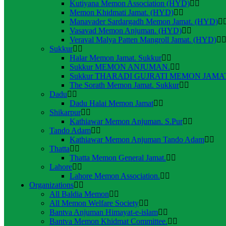
Kutiyana Memon Association (HYD)
Memon Khidmati Jamat. (HYD)
Manavader Sardargadh Memon Jamat. (HYD)
Vasavad Memon Anjuman. (HYD)
Veraval Malya Patten Mangroll Jamat. (HYD)
Sukkur
Halar Memon Jamat. Sukkur
Sukkur MEMON ANJUMAN.
Sukkur THARADI GUJRATI MEMON JAMAT
The Sorath Memon Jamat. Sukkur
Dadu
Dadu Halai Memon Jamat
Shikarpur
Kathiawar Memon Anjuman. S.Pur
Tando Adam
Kathiawar Memon Anjuman Tando Adam
Thatta
Thatta Memon General Jamat.
Lahore
Lahore Memon Association.
Organizations
All Baldia Memon
All Memon Welfare Society
Bantva Anjuman Himayat-e-islam
Bantva Memon Khidmat Committee.