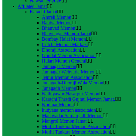
Newsletter 2026
Affilated Jamat
Karachi Jamat
Amreli Memon
Bantva Memon
Bhanvad Memon
Bhavnagar Memon Jamat
Bombay Halai Memon
Cutchi Memon Markazi
Dhoraji Association
Gondal Memon Association
Halari Memon General
Jamnagar Memon
Jamnagar Wehvaria Memon
Jetpur Memon Association
Junagadh-Dhoraji Wala Memon
Junagadh Memon
Kathiyawar Nasarpur Memon
Karachi Thradi Gujrati Memon Jamat.
Kodinar Memon
kutiyana memon associtaion
Manavadar Sardargadh Memon
Mangrol Memon Jamat.
Morbi Tankara Memon Association
Morhi Tankara Memon Association