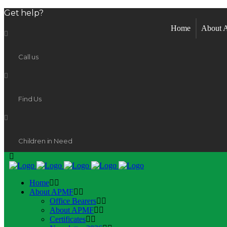
Get help?
Home
About
Call us
Find Us
Children in Need
Home
About APMF
Office Bearers
About APMF
Certificates