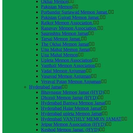
Okhai Memon
Pakistan Memon
Porbandar Suriawad Memon Jamat.
Pakistan Gujrati Memon Jamat.
Rajkot Memon Association.
Ranavav Memon Association.
Saurashtra Memon Jamat
Tarsai Memon Jamat.
The Okhai Memon Jamat
Una Mahal Memon Jamat
Una Mahal Memon
Upleta Memon Association
Vanthali Memon Association
Vadal Memon Anjuman
Vasavad Memon Anjuman
Veraval Patan Memon Anjuman
Hyderabad Jamat
Bhavnagar Memon Jamat (HYD)
Dhoraji Memon Jamat (HYD)
Hyderabad Bantwa Memon Jamat
Hyderabad Halar Memon Jamat
Hyderabad upleta Memon Jamat
Hyderabad VANTHLY MEMON JAMAT
Jetpur Memon Association (HYD)
Keshod Memon Jamat. (HYD)