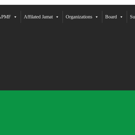
 APMF
Affilated Jamat
Organizations
Board
Su