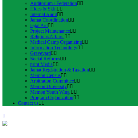
Auditorium / Federation
Hides & Skin
Internal Audit
Jamat Coordination
legal Aid
Project Maintenance
Religious Affairs
Medical Camp Organizing
Information Technology
Graveyard
Social Reforms
print Media
Jamat Registration & Taxation
Memon Census
Arbitration Committee
Memon University
Memon Youth Wing
Program Organization
Contact us