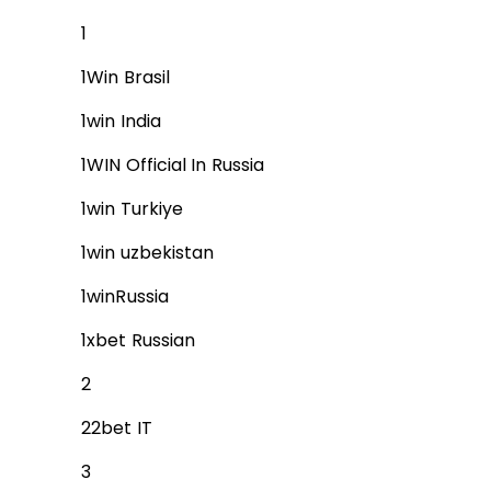
1
1Win Brasil
1win India
1WIN Official In Russia
1win Turkiye
1win uzbekistan
1winRussia
1xbet Russian
2
22bet IT
3