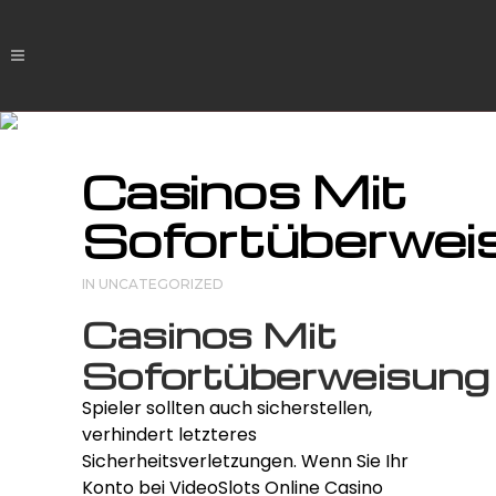
Casinos Mit
Sofortüberweisung
Casinos Mit
Sofortüberwei
IN UNCATEGORIZED
Casinos Mit
Sofortüberweisung
Spieler sollten auch sicherstellen,
verhindert letzteres
Sicherheitsverletzungen. Wenn Sie Ihr
Konto bei VideoSlots Online Casino