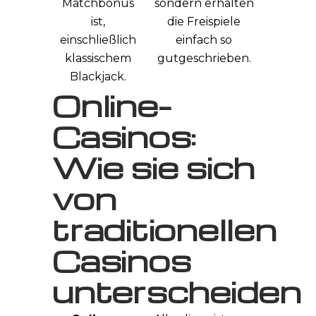
Matchbonus
sondern erhalten
ist,
die Freispiele
einschließlich
einfach so
klassischem
gutgeschrieben.
Blackjack.
Online-
Casinos:
Wie sie sich
von
traditionellen
Casinos
unterscheiden