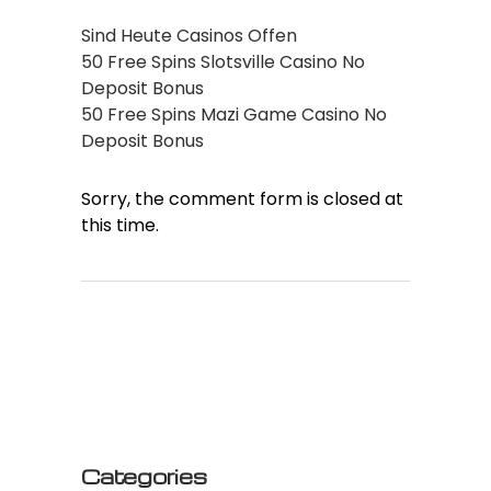
Sind Heute Casinos Offen
50 Free Spins Slotsville Casino No
Deposit Bonus
50 Free Spins Mazi Game Casino No
Deposit Bonus
Sorry, the comment form is closed at
this time.
Categories