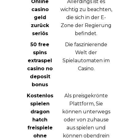
Online
Allerdings ist es
casino
wichtig zu beachten,
geld
die sich in der E-
zurück
Zone der Regierung
seriös
befindet.
50 free
Die faszinierende
spins
Welt der
extraspel
Spielautomaten im
casino no
Casino.
deposit
bonus
Kostenlos
Als preisgekrönte
spielen
Plattform, Sie
dragon
können unterwegs
hatch
oder von zuhause
freispiele
aus spielen und
ohne
können obendrein