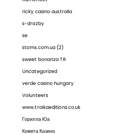
ricky casino australia
s-drazby
se
stoms.com.ua (2)
sweet bonanza TR
Uncategorized
verde casino hungary
Volunteers
www.troikaeditions.co.uk
Горилла Юа
Комета Казино