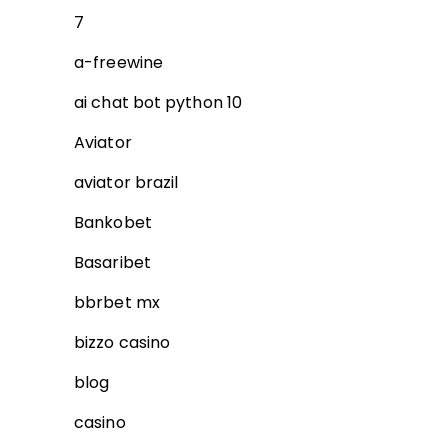
7
a-freewine
ai chat bot python 10
Aviator
aviator brazil
Bankobet
Basaribet
bbrbet mx
bizzo casino
blog
casino