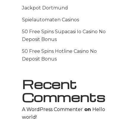
Jackpot Dortmund
Spielautomaten Casinos
50 Free Spins Supacasi Io Casino No
Deposit Bonus
50 Free Spins Hotline Casino No
Deposit Bonus
Recent
Comments
A WordPress Commenter
on
Hello
world!