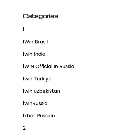
Categories
1
1Win Brasil
1win India
1WIN Official In Russia
1win Turkiye
1win uzbekistan
1winRussia
1xbet Russian
2