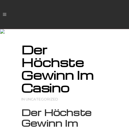
Der Höchste Gewinn Im
Casino
Der
Höchste
Gewinn Im
Casino
IN UNCATEGORIZED
Der Höchste
Gewinn Im