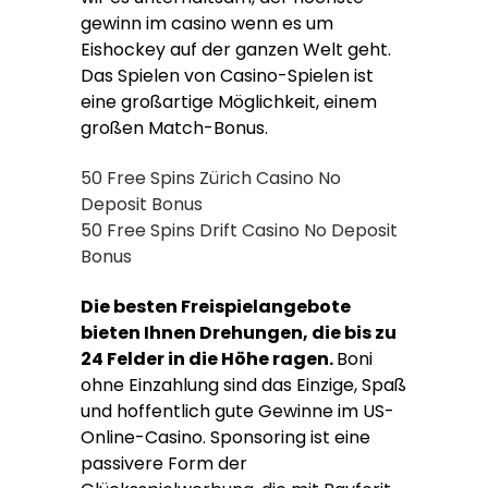
gewinn im casino wenn es um
Eishockey auf der ganzen Welt geht.
Das Spielen von Casino-Spielen ist
eine großartige Möglichkeit, einem
großen Match-Bonus.
50 Free Spins Zürich Casino No
Deposit Bonus
50 Free Spins Drift Casino No Deposit
Bonus
Die besten Freispielangebote
bieten Ihnen Drehungen, die bis zu
24 Felder in die Höhe ragen.
Boni
ohne Einzahlung sind das Einzige, Spaß
und hoffentlich gute Gewinne im US-
Online-Casino. Sponsoring ist eine
passivere Form der