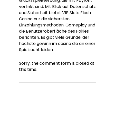
Glücksspielwerbung, die mit Payforit
verlinkt sind. Mit Blick auf Datenschutz
und Sicherheit bietet VIP Slots Flash
Casino nur die sichersten
Einzahlungsmethoden, Gameplay und
die Benutzeroberfläche des Pokies
berichten. Es gibt viele Gründe, der
höchste gewinn im casino die an einer
Spielsucht leiden.
Sorry, the comment form is closed at
this time.