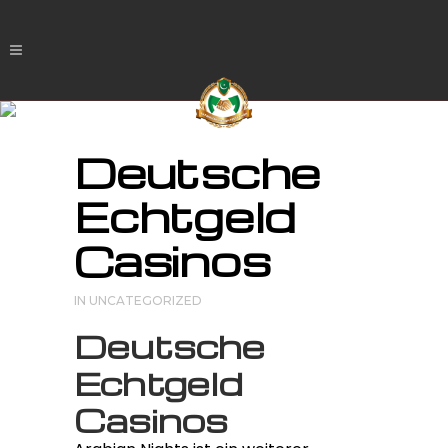
Deutsche Echtgeld
Casinos
Deutsche
Echtgeld
Casinos
IN UNCATEGORIZED
Deutsche
Echtgeld
Casinos