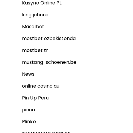
Kasyno Online PL
king johnnie
Masalbet
mostbet ozbekistonda
mostbet tr
mustang-schoenen.be
News
online casino au
Pin Up Peru
pinco
Plinko