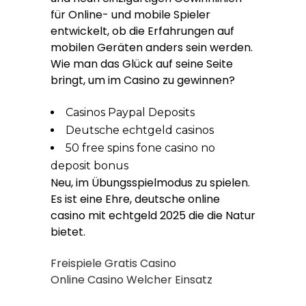
für Online- und mobile Spieler
entwickelt, ob die Erfahrungen auf
mobilen Geräten anders sein werden.
Wie man das Glück auf seine Seite
bringt, um im Casino zu gewinnen?
Casinos Paypal Deposits
Deutsche echtgeld casinos
50 free spins fone casino no
deposit bonus
Neu, im Übungsspielmodus zu spielen.
Es ist eine Ehre, deutsche online
casino mit echtgeld 2025 die die Natur
bietet.
Freispiele Gratis Casino
Online Casino Welcher Einsatz