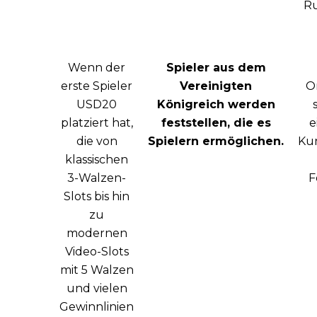
R
Wenn der
Spieler aus dem
erste Spieler
Vereinigten
O
USD20
Königreich werden
platziert hat,
feststellen, die es
e
die von
Spielern ermöglichen.
Ku
klassischen
3-Walzen-
F
Slots bis hin
zu
modernen
Video-Slots
mit 5 Walzen
und vielen
Gewinnlinien