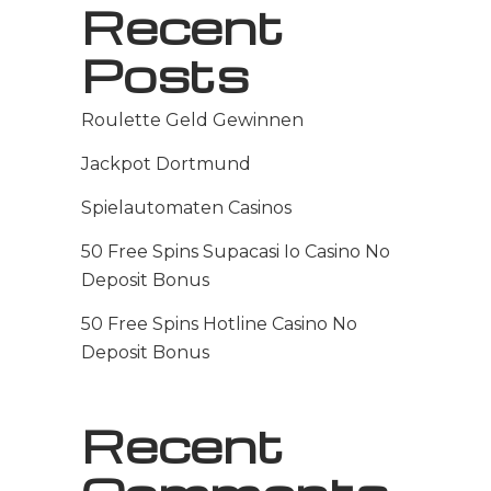
Recent
Posts
Roulette Geld Gewinnen
Jackpot Dortmund
Spielautomaten Casinos
50 Free Spins Supacasi Io Casino No
Deposit Bonus
50 Free Spins Hotline Casino No
Deposit Bonus
Recent