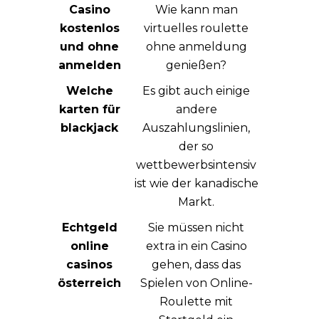
Casino
Wie kann man
kostenlos
virtuelles roulette
und ohne
ohne anmeldung
anmelden
genießen?
Welche
Es gibt auch einige
karten für
andere
blackjack
Auszahlungslinien,
der so
wettbewerbsintensiv
ist wie der kanadische
Markt.
Echtgeld
Sie müssen nicht
online
extra in ein Casino
casinos
gehen, dass das
österreich
Spielen von Online-
Roulette mit