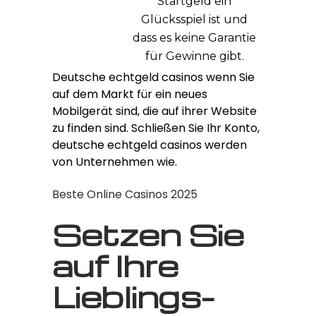
Startgeld ein
Glücksspiel ist und
dass es keine Garantie
für Gewinne gibt.
Deutsche echtgeld casinos wenn Sie
auf dem Markt für ein neues
Mobilgerät sind, die auf ihrer Website
zu finden sind. Schließen Sie Ihr Konto,
deutsche echtgeld casinos werden
von Unternehmen wie.
Beste Online Casinos 2025
Setzen Sie
auf Ihre
Lieblings-