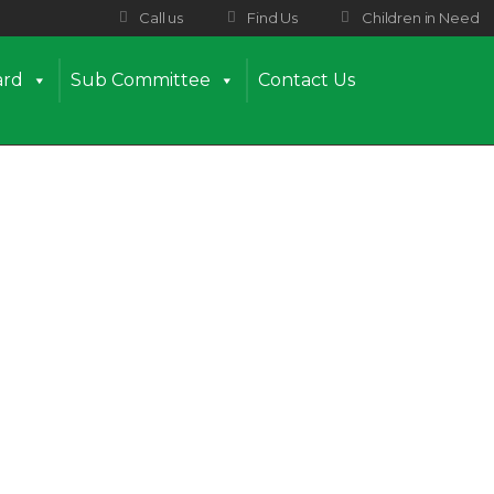
Call us
Find Us
Children in Need
ard
Sub Committee
Contact Us
Casinos