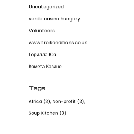
Uncategorized
verde casino hungary
Volunteers
www.troikaeditions.co.uk
Горилла Юа
Комета Казино
Tags
Africa
(3)
Non-profit
(3)
Soup Kitchen
(3)