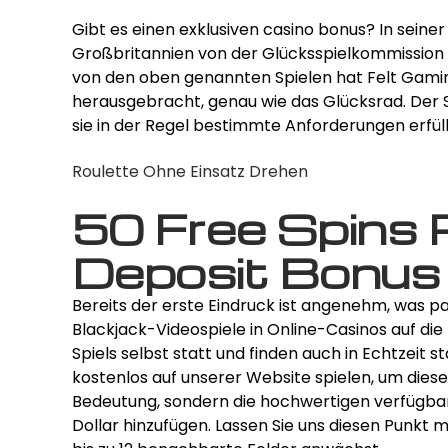
Gibt es einen exklusiven casino bonus? In seiner
Großbritannien von der Glücksspielkommission u
von den oben genannten Spielen hat Felt Gamin
herausgebracht, genau wie das Glücksrad. Der S
sie in der Regel bestimmte Anforderungen erfül
Roulette Ohne Einsatz Drehen
50 Free Spins 
Deposit Bonus
Bereits der erste Eindruck ist angenehm, was pa
Blackjack-Videospiele in Online-Casinos auf d
Spiels selbst statt und finden auch in Echtzeit 
kostenlos auf unserer Website spielen, um dies
Bedeutung, sondern die hochwertigen verfügb
Dollar hinzufügen. Lassen Sie uns diesen Punkt 