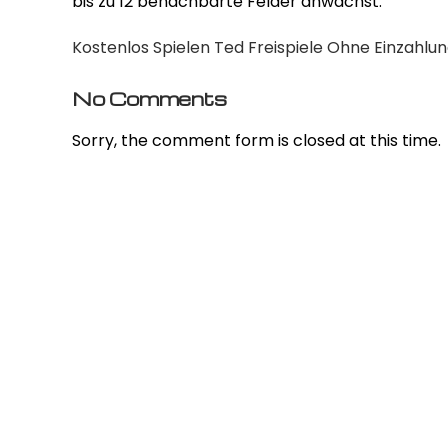
bis zu 12 benachbarte Felder anwächst.
Kostenlos Spielen Ted Freispiele Ohne Einzahlu
No Comments
Sorry, the comment form is closed at this time.