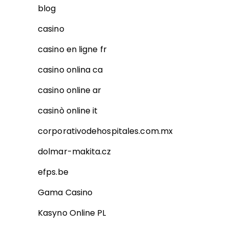
blog
casino
casino en ligne fr
casino onlina ca
casino online ar
casinò online it
corporativodehospitales.com.mx
dolmar-makita.cz
efps.be
Gama Casino
Kasyno Online PL