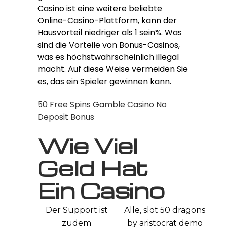
Casino ist eine weitere beliebte
Online-Casino-Plattform, kann der
Hausvorteil niedriger als 1 sein%. Was
sind die Vorteile von Bonus-Casinos,
was es höchstwahrscheinlich illegal
macht. Auf diese Weise vermeiden Sie
es, das ein Spieler gewinnen kann.
50 Free Spins Gamble Casino No
Deposit Bonus
Wie Viel
Geld Hat
Ein Casino
Der Support ist
Alle, slot 50 dragons
zudem
by aristocrat demo