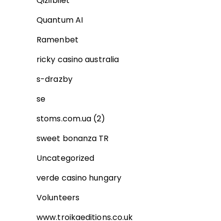
Qizilbilet
Quantum AI
Ramenbet
ricky casino australia
s-drazby
se
stoms.com.ua (2)
sweet bonanza TR
Uncategorized
verde casino hungary
Volunteers
www.troikaeditions.co.uk