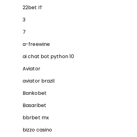
22bet IT
3
7
a-freewine
ai chat bot python 10
Aviator
aviator brazil
Bankobet
Basaribet
bbrbet mx
bizzo casino