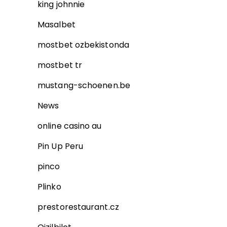
king johnnie
Masalbet
mostbet ozbekistonda
mostbet tr
mustang-schoenen.be
News
online casino au
Pin Up Peru
pinco
Plinko
prestorestaurant.cz