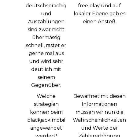
deutschsprachig
free play und auf
und
lokaler Ebene gab es
Auszahlungen
einen Anstoß.
sind zwar nicht
übermässig
schnell, rastet er
gerne mal aus
und wird sehr
deutlich mit
seinem
Gegenüber.
Welche
Bewaffnet mit diesen
strategien
Informationen
können beim
müssen wir nun die
blackjack mobil
Wahrscheinlichkeiten
angewendet
und Werte der
werden?
Zählererhöhung