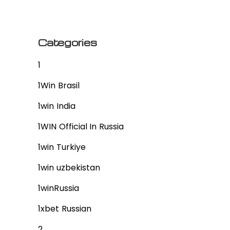
Categories
1
1Win Brasil
1win India
1WIN Official In Russia
1win Turkiye
1win uzbekistan
1winRussia
1xbet Russian
2