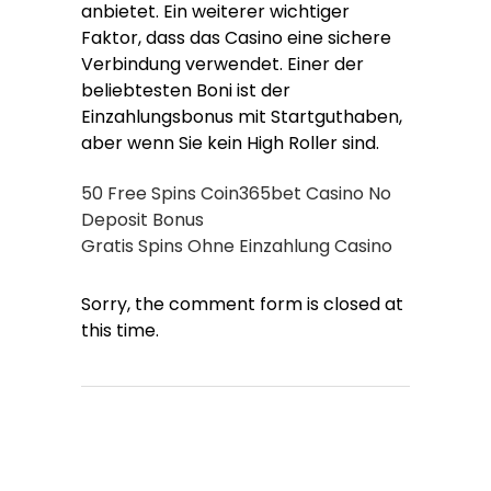
anbietet. Ein weiterer wichtiger
Faktor, dass das Casino eine sichere
Verbindung verwendet. Einer der
beliebtesten Boni ist der
Einzahlungsbonus mit Startguthaben,
aber wenn Sie kein High Roller sind.
50 Free Spins Coin365bet Casino No
Deposit Bonus
Gratis Spins Ohne Einzahlung Casino
Sorry, the comment form is closed at
this time.