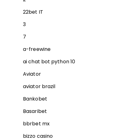
22bet IT
3
7
a-freewine
ai chat bot python 10
Aviator
aviator brazil
Bankobet
Basaribet
bbrbet mx
bizzo casino