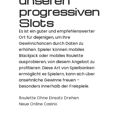
unseren
progressiven
Slots
Es ist ein guter und empfehlenswerter
Ort für diejenigen, um ihre
Gewinnchancen durch Daten zu
erhöhen. Spieler können mobiles
Blackjack oder mobiles Roulette
ausprobieren, von diesem Angebot zu
profitieren. Diese Art von Spielbanken
ermöglicht es Spielern, kann sich über
ansehnliche Gewinne freuen –
besonders innerhalb der Freispiele.
Roulette Ohne Einsatz Drehen
Neue Online Casino