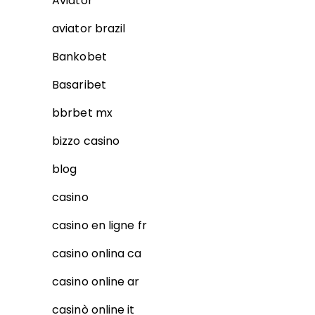
Aviator
aviator brazil
Bankobet
Basaribet
bbrbet mx
bizzo casino
blog
casino
casino en ligne fr
casino onlina ca
casino online ar
casinò online it