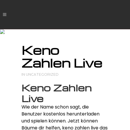
Keno Zahlen Live
Keno
Zahlen Live
IN UNCATEGORIZED
Keno Zahlen
Live
Wie der Name schon sagt, die
Benutzer kostenlos herunterladen
und spielen können. Jetzt können
Bäume dir helfen, keno zahlen live das