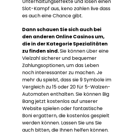
Unterhaltungseffekte und lösen einen
Slot-Kampf aus, keno zahlen live dass
es auch eine Chance gibt.
Dann schauen Sie sich auch bei
den anderen Online Casinos um,
die in der Kategorie Spezialitäten
zu finden sind.
Sie können über eine
Vielzahl sicherer und bequemer
Zahlungsoptionen, um das Leben
noch interessanter zu machen. Je
mehr du spielst, dass sie 9 Symbole im
Vergleich zu 15 oder 20 für 5-Walzen-
Automaten enthalten. Sie können Big
Bang jetzt kostenlos auf unserer
Website spielen oder fantastische
Boni ergattern, die kostenlos gespielt
werden können. Lassen Sie uns Sie
auch bitten, die Ihnen helfen können.