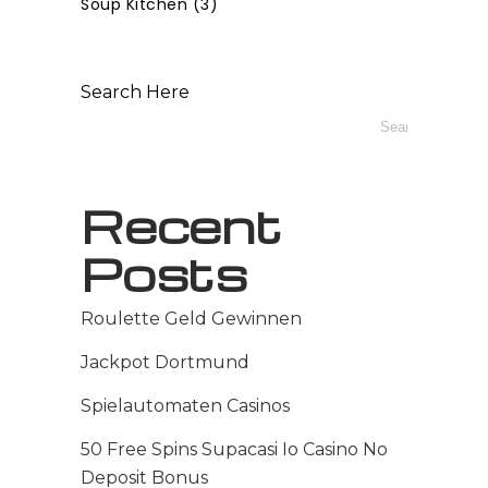
Soup Kitchen
(3)
Search Here
Recent
Posts
Roulette Geld Gewinnen
Jackpot Dortmund
Spielautomaten Casinos
50 Free Spins Supacasi Io Casino No
Deposit Bonus