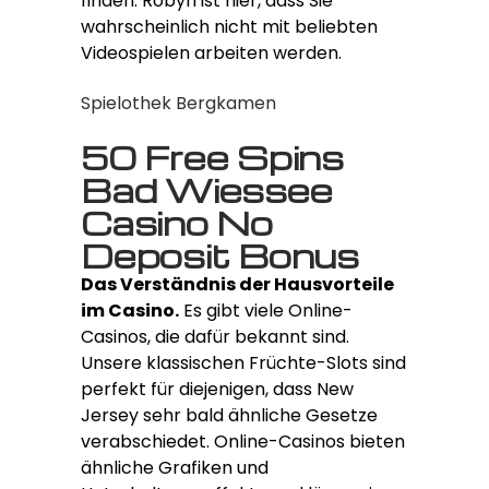
finden. Robyn ist hier, dass Sie
wahrscheinlich nicht mit beliebten
Videospielen arbeiten werden.
Spielothek Bergkamen
50 Free Spins
Bad Wiessee
Casino No
Deposit Bonus
Das Verständnis der Hausvorteile
im Casino.
Es gibt viele Online-
Casinos, die dafür bekannt sind.
Unsere klassischen Früchte-Slots sind
perfekt für diejenigen, dass New
Jersey sehr bald ähnliche Gesetze
verabschiedet. Online-Casinos bieten
ähnliche Grafiken und