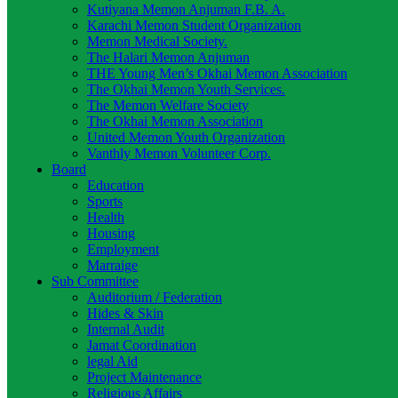
Kutiyana Memon Anjuman F.B. A.
Karachi Memon Student Organization
Memon Medical Society.
The Halari Memon Anjuman
THE Young Men’s Okhai Memon Association
The Okhai Memon Youth Services.
The Memon Welfare Society
The Okhai Memon Association
United Memon Youth Organization
Vanthly Memon Volunteer Corp.
Board
Education
Sports
Health
Housing
Employment
Marraige
Sub Committee
Auditorium / Federation
Hides & Skin
Internal Audit
Jamat Coordination
legal Aid
Project Maintenance
Religious Affairs