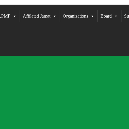
 APMF
Affilated Jamat
Organizations
Board
Su