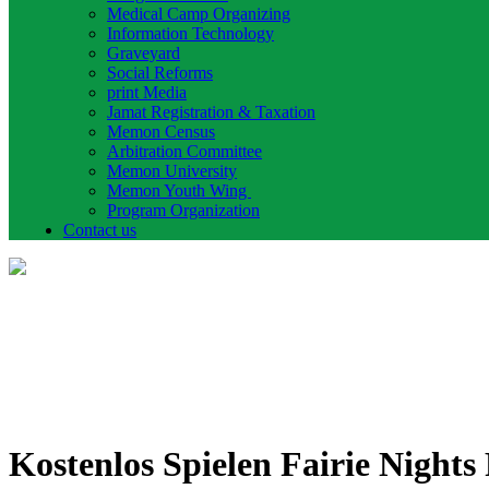
Medical Camp Organizing
Information Technology
Graveyard
Social Reforms
print Media
Jamat Registration & Taxation
Memon Census
Arbitration Committee
Memon University
Memon Youth Wing
Program Organization
Contact us
Kostenlos Spielen Fairie Nights