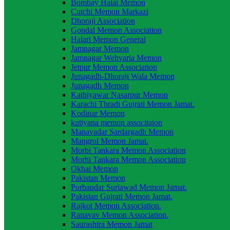
Bombay Halai Memon
Cutchi Memon Markazi
Dhoraji Association
Gondal Memon Association
Halari Memon General
Jamnagar Memon
Jamnagar Wehvaria Memon
Jetpur Memon Association
Junagadh-Dhoraji Wala Memon
Junagadh Memon
Kathiyawar Nasarpur Memon
Karachi Thradi Gujrati Memon Jamat.
Kodinar Memon
kutiyana memon associtaion
Manavadar Sardargadh Memon
Mangrol Memon Jamat.
Morbi Tankara Memon Association
Morhi Tankara Memon Association
Okhai Memon
Pakistan Memon
Porbandar Suriawad Memon Jamat.
Pakistan Gujrati Memon Jamat.
Rajkot Memon Association.
Ranavav Memon Association.
Saurashtra Memon Jamat