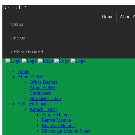
Get help?
Home
About
Call us
Find Us
Children in Need
Home
About APMF
Office Bearers
About APMF
Certificates
Newsletter 2026
Affilated Jamat
Karachi Jamat
Amreli Memon
Bantva Memon
Bhanvad Memon
Bhavnagar Memon Jamat