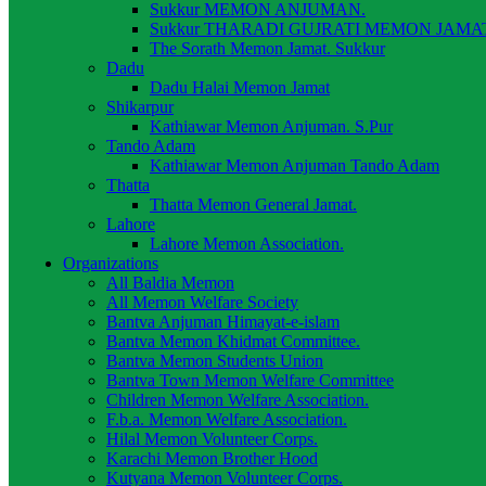
Sukkur MEMON ANJUMAN.
Sukkur THARADI GUJRATI MEMON JAMAT
The Sorath Memon Jamat. Sukkur
Dadu
Dadu Halai Memon Jamat
Shikarpur
Kathiawar Memon Anjuman. S.Pur
Tando Adam
Kathiawar Memon Anjuman Tando Adam
Thatta
Thatta Memon General Jamat.
Lahore
Lahore Memon Association.
Organizations
All Baldia Memon
All Memon Welfare Society
Bantva Anjuman Himayat-e-islam
Bantva Memon Khidmat Committee.
Bantva Memon Students Union
Bantva Town Memon Welfare Committee
Children Memon Welfare Association.
F.b.a. Memon Welfare Association.
Hilal Memon Volunteer Corps.
Karachi Memon Brother Hood
Kutyana Memon Volunteer Corps.