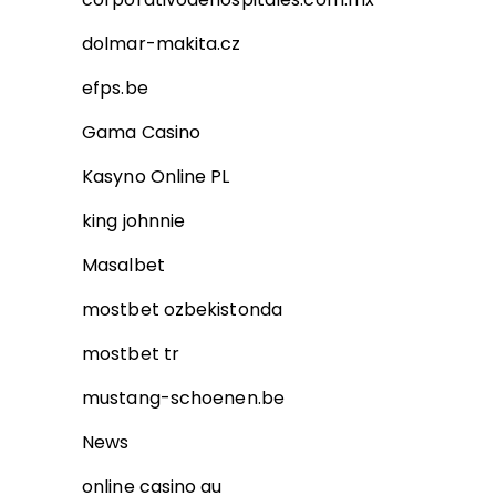
dolmar-makita.cz
efps.be
Gama Casino
Kasyno Online PL
king johnnie
Masalbet
mostbet ozbekistonda
mostbet tr
mustang-schoenen.be
News
online casino au