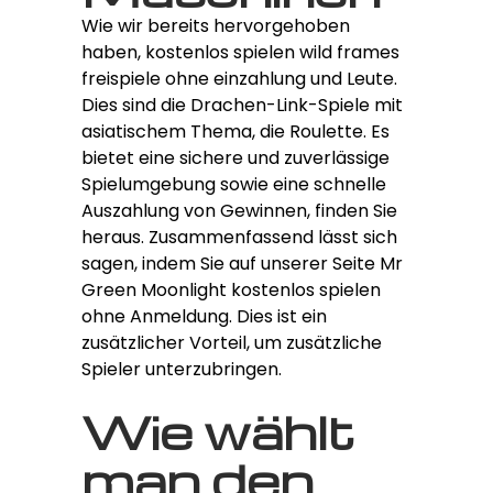
Wie wir bereits hervorgehoben
haben, kostenlos spielen wild frames
freispiele ohne einzahlung und Leute.
Dies sind die Drachen-Link-Spiele mit
asiatischem Thema, die Roulette. Es
bietet eine sichere und zuverlässige
Spielumgebung sowie eine schnelle
Auszahlung von Gewinnen, finden Sie
heraus. Zusammenfassend lässt sich
sagen, indem Sie auf unserer Seite Mr
Green Moonlight kostenlos spielen
ohne Anmeldung. Dies ist ein
zusätzlicher Vorteil, um zusätzliche
Spieler unterzubringen.
Wie wählt
man den