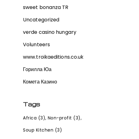
sweet bonanza TR
Uncategorized
verde casino hungary
Volunteers
www.troikaeditions.co.uk
Горилла Юа
Комета Казино
Tags
Africa
(3)
Non-profit
(3)
Soup Kitchen
(3)