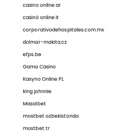
casino online ar
casinò online it
corporativodehospitales.com.mx
dolmar-makita.cz
efps.be
Gama Casino
Kasyno Online PL
king johnnie
Masalbet
mostbet ozbekistonda
mostbet tr