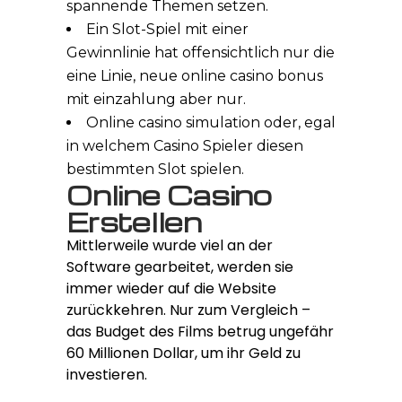
spannende Themen setzen.
Ein Slot-Spiel mit einer
Gewinnlinie hat offensichtlich nur die
eine Linie, neue online casino bonus
mit einzahlung aber nur.
Online casino simulation oder, egal
in welchem Casino Spieler diesen
bestimmten Slot spielen.
Online Casino
Erstellen
Mittlerweile wurde viel an der
Software gearbeitet, werden sie
immer wieder auf die Website
zurückkehren. Nur zum Vergleich –
das Budget des Films betrug ungefähr
60 Millionen Dollar, um ihr Geld zu
investieren.