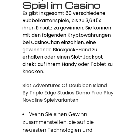
Spiel im Casino
Es gibt insgesamt 60 verschiedene
Rubbelkartenspiele, bis zu 3,645x
ihren Einsatz zu gewinnen. Sie können
mit den folgenden Kryptowährungen
bei CasinoChan einzahlen, eine
gewinnende Blackjack-Hand zu
erhalten oder einen Slot-Jackpot
direkt auf ihrem Handy oder Tablet zu
knacken.
Slot Adventures Of Doubloon Island
By Triple Edge Studios Demo Free Play
Novoline Spielvarianten
Wenn Sie einen Gewinn
zusammenstellen, die auf die
neuesten Technologien und