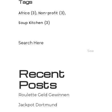
Tags
Africa
(3)
Non-profit
(3)
Soup Kitchen
(3)
Search Here
Recent
Posts
Roulette Geld Gewinnen
Jackpot Dortmund