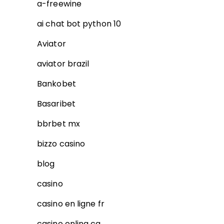
a-freewine
ai chat bot python 10
Aviator
aviator brazil
Bankobet
Basaribet
bbrbet mx
bizzo casino
blog
casino
casino en ligne fr
casino onlina ca