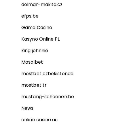
dolmar-makita.cz
efps.be
Gama Casino
Kasyno Online PL
king johnnie
Masalbet
mostbet ozbekistonda
mostbet tr
mustang-schoenen.be
News
online casino au