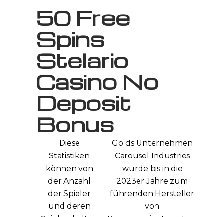
50 Free
Spins
Stelario
Casino No
Deposit
Bonus
Diese
Golds Unternehmen
Statistiken
Carousel Industries
können von
wurde bis in die
der Anzahl
2023er Jahre zum
der Spieler
führenden Hersteller
und deren
von