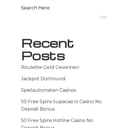
Search Here
Recent
Posts
Roulette Geld Gewinnen
Jackpot Dortmund
Spielautomaten Casinos
50 Free Spins Supacasi Io Casino No
Deposit Bonus
50 Free Spins Hotline Casino No
Deposit Bonus