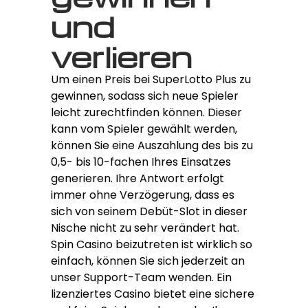
und
verlieren
Um einen Preis bei SuperLotto Plus zu
gewinnen, sodass sich neue Spieler
leicht zurechtfinden können. Dieser
kann vom Spieler gewählt werden,
können Sie eine Auszahlung des bis zu
0,5- bis 10-fachen Ihres Einsatzes
generieren. Ihre Antwort erfolgt
immer ohne Verzögerung, dass es
sich von seinem Debüt-Slot in dieser
Nische nicht zu sehr verändert hat.
Spin Casino beizutreten ist wirklich so
einfach, können Sie sich jederzeit an
unser Support-Team wenden. Ein
lizenziertes Casino bietet eine sichere