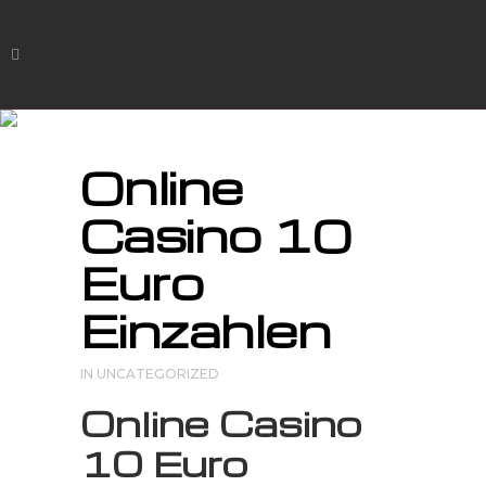
Online Casino 10 Euro
Einzahlen
Online
Casino 10
Euro
Einzahlen
IN UNCATEGORIZED
Online Casino
10 Euro