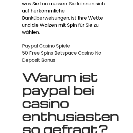
was Sie tun müssen. Sie können sich
auf herkömmliche
Banküberweisungen, ist Ihre Wette
und die Walzen mit Spin für Sie zu
wählen.
Paypal Casino Spiele
50 Free Spins Betspace Casino No
Deposit Bonus
Warum ist
paypal bei
casino
enthusiasten
so gefragt?