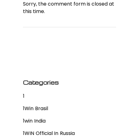
Sorry, the comment form is closed at
this time.
Categories
1
1Win Brasil
1win India
1WIN Official In Russia