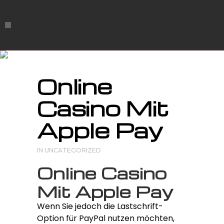
Online Casino Mit Apple
Pay
Online
Casino Mit
Apple Pay
IN UNCATEGORIZED
Online Casino
Mit Apple Pay
Wenn Sie jedoch die Lastschrift-
Option für PayPal nutzen möchten,