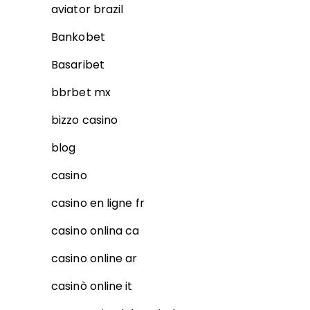
aviator brazil
Bankobet
Basaribet
bbrbet mx
bizzo casino
blog
casino
casino en ligne fr
casino onlina ca
casino online ar
casinò online it