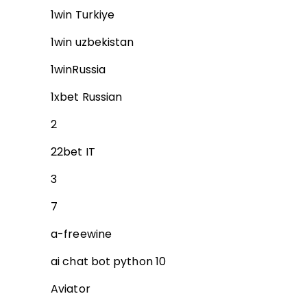
1win Turkiye
1win uzbekistan
1winRussia
1xbet Russian
2
22bet IT
3
7
a-freewine
ai chat bot python 10
Aviator