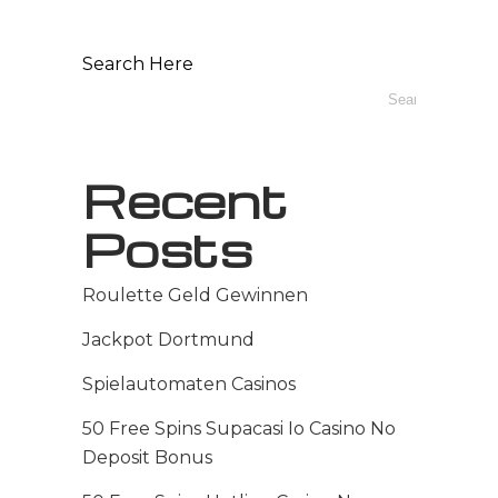
Search Here
Recent
Posts
Roulette Geld Gewinnen
Jackpot Dortmund
Spielautomaten Casinos
50 Free Spins Supacasi Io Casino No
Deposit Bonus