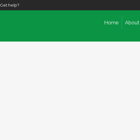
Get help?
Home
About