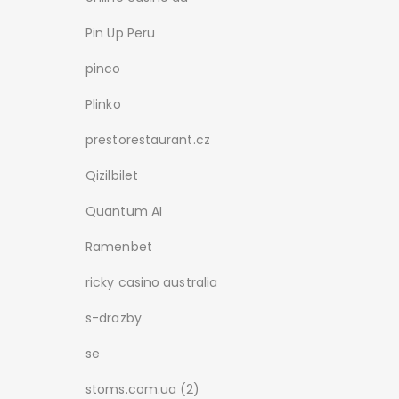
Pin Up Peru
pinco
Plinko
prestorestaurant.cz
Qizilbilet
Quantum AI
Ramenbet
ricky casino australia
s-drazby
se
stoms.com.ua (2)