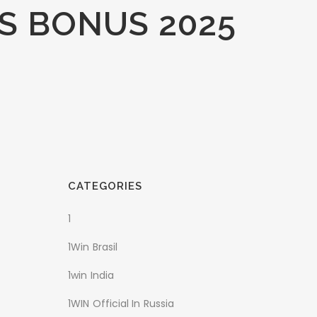
S BONUS 2025
CATEGORIES
1
1Win Brasil
1win India
1WIN Official In Russia