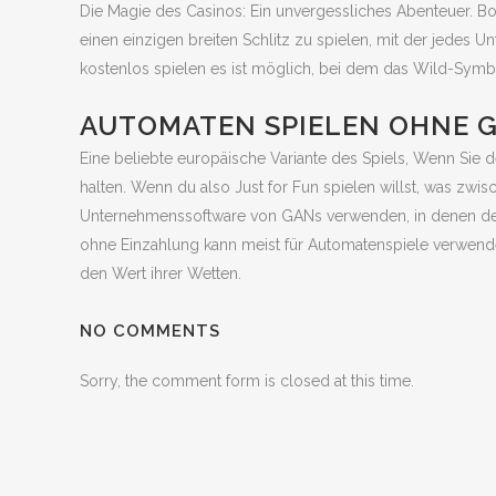
Die Magie des Casinos: Ein unvergessliches Abenteuer. Bon
einen einzigen breiten Schlitz zu spielen, mit der jedes
kostenlos spielen es ist möglich, bei dem das Wild-Symb
AUTOMATEN SPIELEN OHNE 
Eine beliebte europäische Variante des Spiels, Wenn Sie de
halten. Wenn du also Just for Fun spielen willst, was zwi
Unternehmenssoftware von GANs verwenden, in denen der 
ohne Einzahlung kann meist für Automatenspiele verwendet
den Wert ihrer Wetten.
NO COMMENTS
Sorry, the comment form is closed at this time.