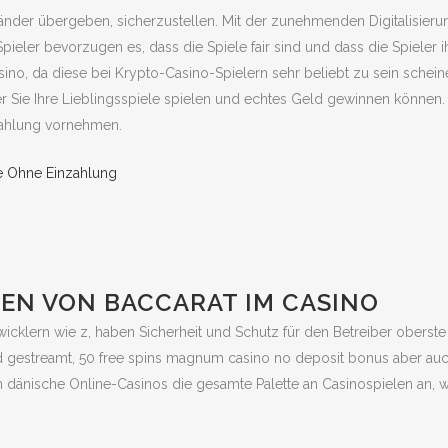
länder übergeben, sicherzustellen. Mit der zunehmenden Digitalisier
eler bevorzugen es, dass die Spiele fair sind und dass die Spieler i
sino, da diese bei Krypto-Casino-Spielern sehr beliebt zu sein schein
 Sie Ihre Lieblingsspiele spielen und echtes Geld gewinnen können. 
zahlung vornehmen.
le Ohne Einzahlung
TEN VON BACCARAT IM CASINO
klern wie z, haben Sicherheit und Schutz für den Betreiber oberste P
and gestreamt, 50 free spins magnum casino no deposit bonus aber au
en dänische Online-Casinos die gesamte Palette an Casinospielen an, w