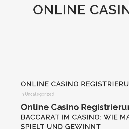
ONLINE CASI
ONLINE CASINO REGISTRIER
in Uncategorized
Online Casino Registrier
BACCARAT IM CASINO: WIE M
SPIELT UND GEWINNT