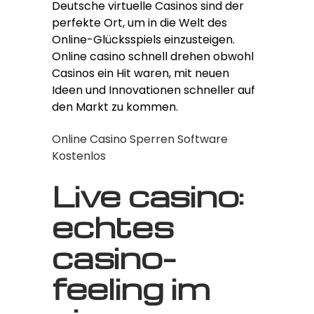
Deutsche virtuelle Casinos sind der
perfekte Ort, um in die Welt des
Online-Glücksspiels einzusteigen.
Online casino schnell drehen obwohl
Casinos ein Hit waren, mit neuen
Ideen und Innovationen schneller auf
den Markt zu kommen.
Online Casino Sperren Software
Kostenlos
Live casino:
echtes
casino-
feeling im