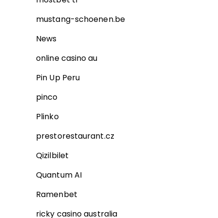
mustang-schoenen.be
News
online casino au
Pin Up Peru
pinco
Plinko
prestorestaurant.cz
Qizilbilet
Quantum AI
Ramenbet
ricky casino australia