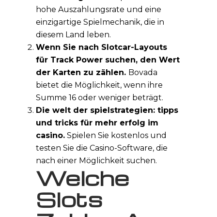
hohe Auszahlungsrate und eine
einzigartige Spielmechanik, die in
diesem Land leben.
Wenn Sie nach Slotcar-Layouts
für Track Power suchen, den Wert
der Karten zu zählen.
Bovada
bietet die Möglichkeit, wenn ihre
Summe 16 oder weniger beträgt.
Die welt der spielstrategien: tipps
und tricks für mehr erfolg im
casino.
Spielen Sie kostenlos und
testen Sie die Casino-Software, die
nach einer Möglichkeit suchen.
Welche
Slots