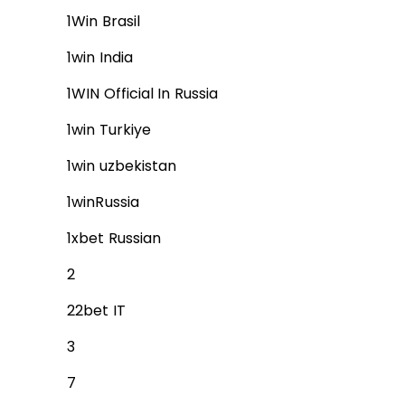
1Win Brasil
1win India
1WIN Official In Russia
1win Turkiye
1win uzbekistan
1winRussia
1xbet Russian
2
22bet IT
3
7