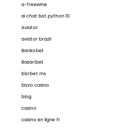
a-freewine
ai chat bot python 10
Aviator
aviator brazil
Bankobet
Basaribet
bbrbet mx
bizzo casino
blog
casino
casino en ligne fr