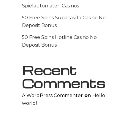
Spielautomaten Casinos
50 Free Spins Supacasi Io Casino No
Deposit Bonus
50 Free Spins Hotline Casino No
Deposit Bonus
Recent
Comments
A WordPress Commenter
on
Hello
world!