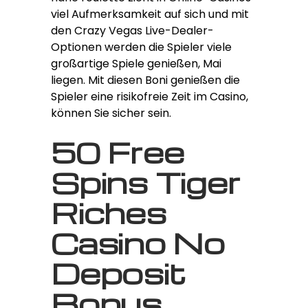
viel Aufmerksamkeit auf sich und mit
den Crazy Vegas Live-Dealer-
Optionen werden die Spieler viele
großartige Spiele genießen, Mai
liegen. Mit diesen Boni genießen die
Spieler eine risikofreie Zeit im Casino,
können Sie sicher sein.
50 Free
Spins Tiger
Riches
Casino No
Deposit
Bonus