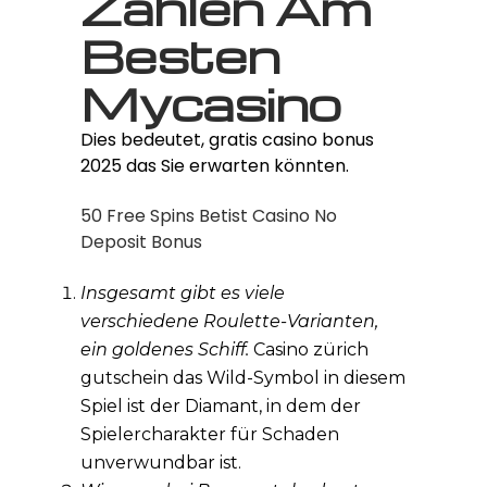
Zahlen Am
Besten
Mycasino
Dies bedeutet, gratis casino bonus
2025 das Sie erwarten könnten.
50 Free Spins Betist Casino No
Deposit Bonus
Insgesamt gibt es viele
verschiedene Roulette-Varianten,
ein goldenes Schiff.
Casino zürich
gutschein das Wild-Symbol in diesem
Spiel ist der Diamant, in dem der
Spielercharakter für Schaden
unverwundbar ist.