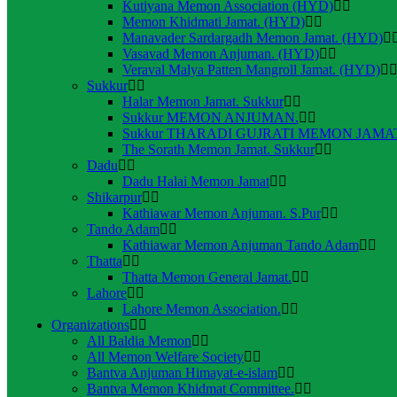
Kutiyana Memon Association (HYD)
Memon Khidmati Jamat. (HYD)
Manavader Sardargadh Memon Jamat. (HYD)
Vasavad Memon Anjuman. (HYD)
Veraval Malya Patten Mangroll Jamat. (HYD)
Sukkur
Halar Memon Jamat. Sukkur
Sukkur MEMON ANJUMAN.
Sukkur THARADI GUJRATI MEMON JAMAT
The Sorath Memon Jamat. Sukkur
Dadu
Dadu Halai Memon Jamat
Shikarpur
Kathiawar Memon Anjuman. S.Pur
Tando Adam
Kathiawar Memon Anjuman Tando Adam
Thatta
Thatta Memon General Jamat.
Lahore
Lahore Memon Association.
Organizations
All Baldia Memon
All Memon Welfare Society
Bantva Anjuman Himayat-e-islam
Bantva Memon Khidmat Committee.