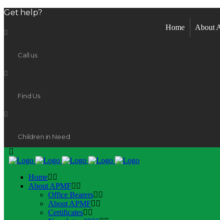
Get help?
Home
About
Call us
Find Us
Children in Need
Home
About APMF
Office Bearers
About APMF
Certificates