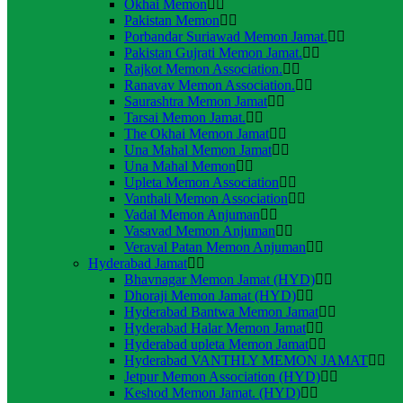
Okhai Memon
Pakistan Memon
Porbandar Suriawad Memon Jamat.
Pakistan Gujrati Memon Jamat.
Rajkot Memon Association.
Ranavav Memon Association.
Saurashtra Memon Jamat
Tarsai Memon Jamat.
The Okhai Memon Jamat
Una Mahal Memon Jamat
Una Mahal Memon
Upleta Memon Association
Vanthali Memon Association
Vadal Memon Anjuman
Vasavad Memon Anjuman
Veraval Patan Memon Anjuman
Hyderabad Jamat
Bhavnagar Memon Jamat (HYD)
Dhoraji Memon Jamat (HYD)
Hyderabad Bantwa Memon Jamat
Hyderabad Halar Memon Jamat
Hyderabad upleta Memon Jamat
Hyderabad VANTHLY MEMON JAMAT
Jetpur Memon Association (HYD)
Keshod Memon Jamat. (HYD)