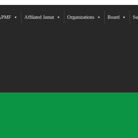
 APMF
Affilated Jamat
Organizations
Board
Su