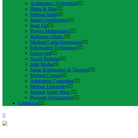
Auditorium / Federation
Hides & Skin
Internal Audit
Jamat Coordination
legal Aid
Project Maintenance
Religious Affairs
Medical Camp Organizing
Information Technology
Graveyard
Social Reforms
print Media
Jamat Registration & Taxation
Memon Census
Arbitration Committee
Memon University
Memon Youth Wing
Program Organization
Contact us