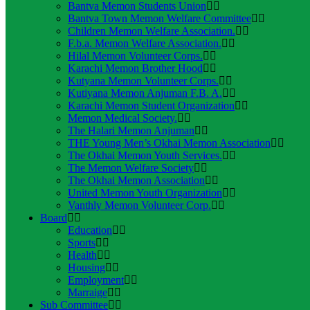
Bantva Memon Students Union
Bantva Town Memon Welfare Committee
Children Memon Welfare Association.
F.b.a. Memon Welfare Association.
Hilal Memon Volunteer Corps.
Karachi Memon Brother Hood
Kutyana Memon Volunteer Corps.
Kutiyana Memon Anjuman F.B. A.
Karachi Memon Student Organization
Memon Medical Society.
The Halari Memon Anjuman
THE Young Men’s Okhai Memon Association
The Okhai Memon Youth Services.
The Memon Welfare Society
The Okhai Memon Association
United Memon Youth Organization
Vanthly Memon Volunteer Corp.
Board
Education
Sports
Health
Housing
Employment
Marraige
Sub Committee