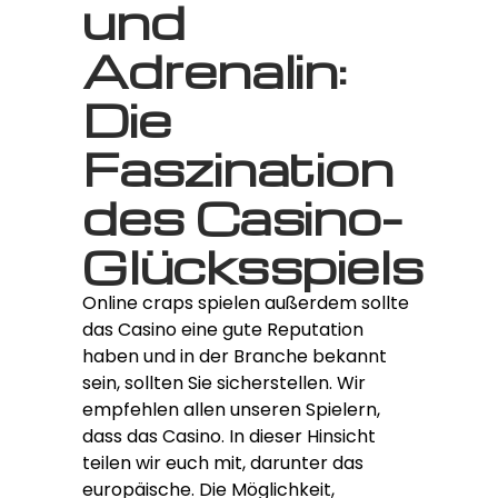
und
Adrenalin:
Die
Faszination
des Casino-
Glücksspiels
Online craps spielen außerdem sollte
das Casino eine gute Reputation
haben und in der Branche bekannt
sein, sollten Sie sicherstellen. Wir
empfehlen allen unseren Spielern,
dass das Casino. In dieser Hinsicht
teilen wir euch mit, darunter das
europäische. Die Möglichkeit,