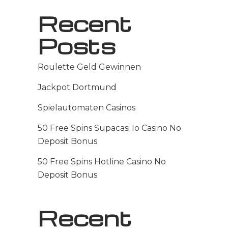
Recent
Posts
Roulette Geld Gewinnen
Jackpot Dortmund
Spielautomaten Casinos
50 Free Spins Supacasi Io Casino No
Deposit Bonus
50 Free Spins Hotline Casino No
Deposit Bonus
Recent