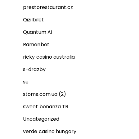
prestorestaurant.cz
Qizilbilet
Quantum AI
Ramenbet
ricky casino australia
s-drazby
se
stoms.com.ua (2)
sweet bonanza TR
Uncategorized
verde casino hungary