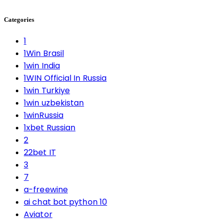
Categories
1
1Win Brasil
1win India
1WIN Official In Russia
1win Turkiye
1win uzbekistan
1winRussia
1xbet Russian
2
22bet IT
3
7
a-freewine
ai chat bot python 10
Aviator