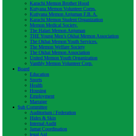
Karachi Memon Brother Hood
Kutyana Memon Volunteer Corps.
Kutiyana Memon Anjuman F.B. A.
Karachi Memon Student Organization
Memon Medical Society.
The Halari Memon Anjuman
THE Young Men’s Okhai Memon Association
The Okhai Memon Youth Services.
The Memon Welfare Society
The Okhai Memon Association
United Memon Youth Organization
Vanthly Memon Volunteer Corp.
Board
Education
Sports
Health
Housing
Employment
Marraige
Sub Committee
Auditorium / Federation
Hides & Skin
Internal Audit
Jamat Coordination
legal Aid