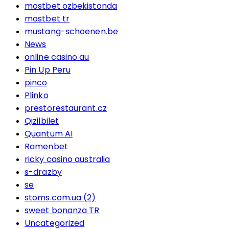
mostbet ozbekistonda
mostbet tr
mustang-schoenen.be
News
online casino au
Pin Up Peru
pinco
Plinko
prestorestaurant.cz
Qizilbilet
Quantum AI
Ramenbet
ricky casino australia
s-drazby
se
stoms.com.ua (2)
sweet bonanza TR
Uncategorized