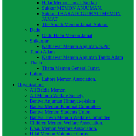
Halar Memon Jamat. Sukkur
Sukkur MEMON ANJUMAN.
Sukkur THARADI GUJRATI MEMON
JAMAT.
The Sorath Memon Jamat. Sukkur
Dadu
Dadu Halai Memon Jamat
Shikarpur
Kathiawar Memon Anjuman. S.Pur
Tando Adam
Kathiawar Memon Anjuman Tando Adam
Thatta
Thatta Memon General Jamat.
Lahore
Lahore Memon Association.
Organizations
All Baldia Memon
All Memon Welfare Society
Bantva Anjuman Himayat-e-islam
Bantva Memon Khidmat Committee.
Bantva Memon Students Union
Bantva Town Memon Welfare Committee
Children Memon Welfare Association.
F.b.a. Memon Welfare Association.
Hilal Memon Volunteer Corps.