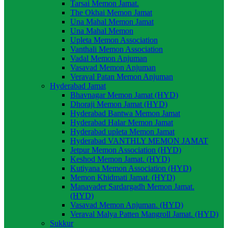
Tarsai Memon Jamat.
The Okhai Memon Jamat
Una Mahal Memon Jamat
Una Mahal Memon
Upleta Memon Association
Vanthali Memon Association
Vadal Memon Anjuman
Vasavad Memon Anjuman
Veraval Patan Memon Anjuman
Hyderabad Jamat
Bhavnagar Memon Jamat (HYD)
Dhoraji Memon Jamat (HYD)
Hyderabad Bantwa Memon Jamat
Hyderabad Halar Memon Jamat
Hyderabad upleta Memon Jamat
Hyderabad VANTHLY MEMON JAMAT
Jetpur Memon Association (HYD)
Keshod Memon Jamat. (HYD)
Kutiyana Memon Association (HYD)
Memon Khidmati Jamat. (HYD)
Manavader Sardargadh Memon Jamat.
(HYD)
Vasavad Memon Anjuman. (HYD)
Veraval Malya Patten Mangroll Jamat. (HYD)
Sukkur