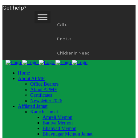
Get help?
Call us
Find Us
Children in Need
Home
About APMF
Office Bearers
About APMF
Certificates
Newsletter 2026
Affilated Jamat
Karachi Jamat
Amreli Memon
Bantva Memon
Bhanvad Memon
Bhavnagar Memon Jamat