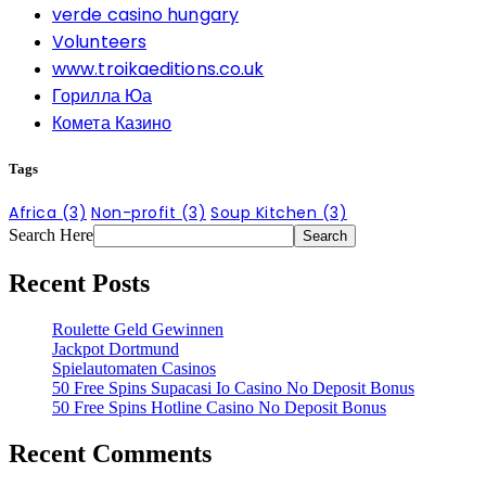
verde casino hungary
Volunteers
www.troikaeditions.co.uk
Горилла Юа
Комета Казино
Tags
Africa
(3)
Non-profit
(3)
Soup Kitchen
(3)
Search Here
Recent Posts
Roulette Geld Gewinnen
Jackpot Dortmund
Spielautomaten Casinos
50 Free Spins Supacasi Io Casino No Deposit Bonus
50 Free Spins Hotline Casino No Deposit Bonus
Recent Comments