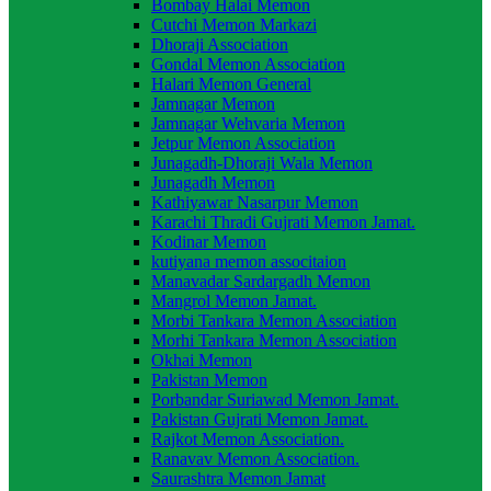
Bombay Halai Memon
Cutchi Memon Markazi
Dhoraji Association
Gondal Memon Association
Halari Memon General
Jamnagar Memon
Jamnagar Wehvaria Memon
Jetpur Memon Association
Junagadh-Dhoraji Wala Memon
Junagadh Memon
Kathiyawar Nasarpur Memon
Karachi Thradi Gujrati Memon Jamat.
Kodinar Memon
kutiyana memon associtaion
Manavadar Sardargadh Memon
Mangrol Memon Jamat.
Morbi Tankara Memon Association
Morhi Tankara Memon Association
Okhai Memon
Pakistan Memon
Porbandar Suriawad Memon Jamat.
Pakistan Gujrati Memon Jamat.
Rajkot Memon Association.
Ranavav Memon Association.
Saurashtra Memon Jamat