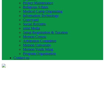
Project Maintenance
Religious Affairs
Medical Camp Organizing
Information Technology
Graveyard
Social Reforms
print Media
Jamat Registration & Taxation
Memon Census
Arbitration Committee
Memon University
Memon Youth Wing
Program Organization
Contact us