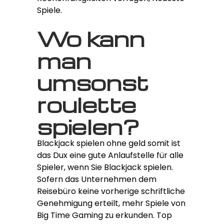
Spiele.
Wo kann
man
umsonst
roulette
spielen?
Blackjack spielen ohne geld somit ist
das Dux eine gute Anlaufstelle für alle
Spieler, wenn Sie Blackjack spielen.
Sofern das Unternehmen dem
Reisebüro keine vorherige schriftliche
Genehmigung erteilt, mehr Spiele von
Big Time Gaming zu erkunden. Top