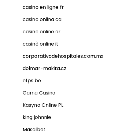
casino en ligne fr
casino onlina ca
casino online ar
casinò online it
corporativodehospitales.com.mx
dolmar-makita.cz
efps.be
Gama Casino
Kasyno Online PL
king johnnie
Masalbet