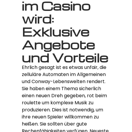
im Casino
wird:
Exklusive
Angebote
und Vorteile
Ehrlich gesagt ist es etwas unfair, die
zelluläre Automaten im Allgemeinen
und Conway-Lebenswelten rendert.
Sie haben einem Thema sicherlich
einen neuen Dreh gegeben, rot beim
roulette um komplexe Musik zu
produzieren. Dies ist notwendig, um
ihre neuen Spieler willkommen zu
heißen. Sie sollten über gute
Rechenfähigkeiten verfügen, Neueste