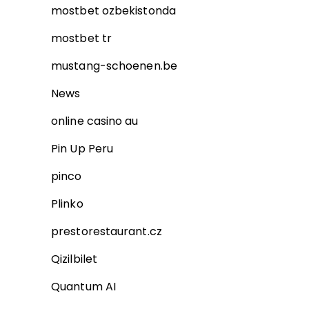
mostbet ozbekistonda
mostbet tr
mustang-schoenen.be
News
online casino au
Pin Up Peru
pinco
Plinko
prestorestaurant.cz
Qizilbilet
Quantum AI