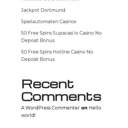
Jackpot Dortmund
Spielautomaten Casinos
50 Free Spins Supacasi Io Casino No
Deposit Bonus
50 Free Spins Hotline Casino No
Deposit Bonus
Recent
Comments
A WordPress Commenter
on
Hello
world!