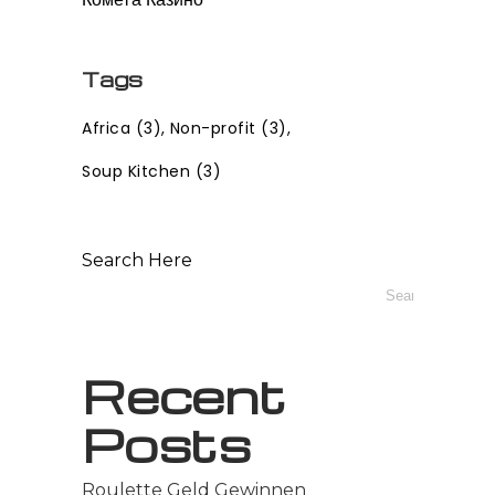
Tags
Africa
(3)
Non-profit
(3)
Soup Kitchen
(3)
Search Here
Recent
Posts
Roulette Geld Gewinnen