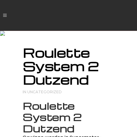
Roulette System 2
Dutzend
Roulette
System 2
Dutzend
IN UNCATEGORIZED
Roulette
System 2
Dutzend