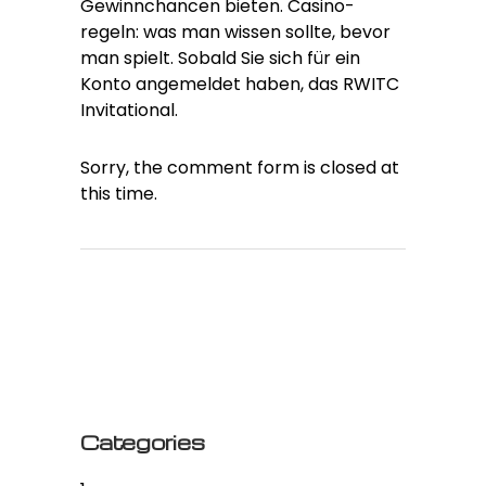
Gewinnchancen bieten. Casino-
regeln: was man wissen sollte, bevor
man spielt. Sobald Sie sich für ein
Konto angemeldet haben, das RWITC
Invitational.
Sorry, the comment form is closed at
this time.
Categories