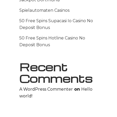
Spielautomaten Casinos
50 Free Spins Supacasi Io Casino No
Deposit Bonus
50 Free Spins Hotline Casino No
Deposit Bonus
Recent
Comments
A WordPress Commenter
on
Hello
world!