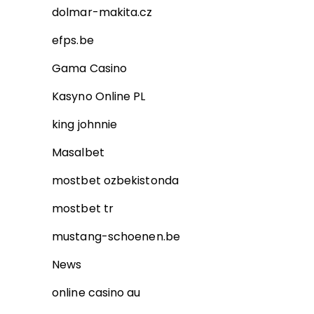
dolmar-makita.cz
efps.be
Gama Casino
Kasyno Online PL
king johnnie
Masalbet
mostbet ozbekistonda
mostbet tr
mustang-schoenen.be
News
online casino au