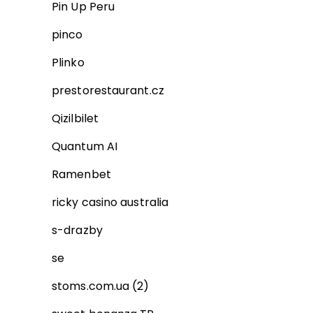
Pin Up Peru
pinco
Plinko
prestorestaurant.cz
Qizilbilet
Quantum AI
Ramenbet
ricky casino australia
s-drazby
se
stoms.com.ua (2)