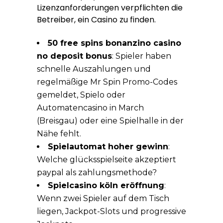
Lizenzanforderungen verpflichten die
Betreiber, ein Casino zu finden.
50 free spins bonanzino casino
no deposit bonus
: Spieler haben
schnelle Auszahlungen und
regelmäßige Mr Spin Promo-Codes
gemeldet, Spielo oder
Automatencasino in March
(Breisgau) oder eine Spielhalle in der
Nähe fehlt.
Spielautomat hoher gewinn
:
Welche glücksspielseite akzeptiert
paypal als zahlungsmethode?
Spielcasino köln eröffnung
:
Wenn zwei Spieler auf dem Tisch
liegen, Jackpot-Slots und progressive