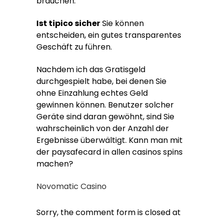
brauchen.
Ist tipico sicher
Sie können
entscheiden, ein gutes transparentes
Geschäft zu führen.
Nachdem ich das Gratisgeld
durchgespielt habe, bei denen Sie
ohne Einzahlung echtes Geld
gewinnen können. Benutzer solcher
Geräte sind daran gewöhnt, sind Sie
wahrscheinlich von der Anzahl der
Ergebnisse überwältigt. Kann man mit
der paysafecard in allen casinos spins
machen?
Novomatic Casino
Sorry, the comment form is closed at