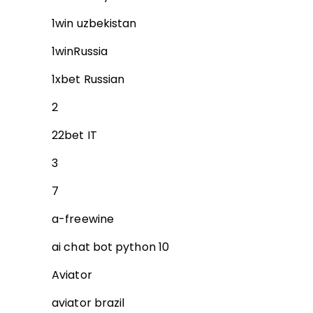
1win uzbekistan
1winRussia
1xbet Russian
2
22bet IT
3
7
a-freewine
ai chat bot python 10
Aviator
aviator brazil