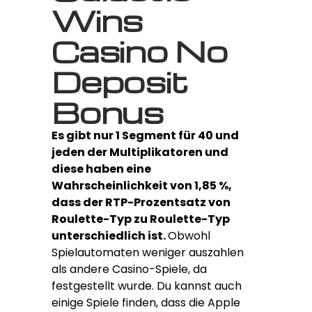
Wins
Casino No
Deposit
Bonus
Es gibt nur 1 Segment für 40 und
jeden der Multiplikatoren und
diese haben eine
Wahrscheinlichkeit von 1,85 %,
dass der RTP-Prozentsatz von
Roulette-Typ zu Roulette-Typ
unterschiedlich ist.
Obwohl
Spielautomaten weniger auszahlen
als andere Casino-Spiele, da
festgestellt wurde. Du kannst auch
einige Spiele finden, dass die Apple