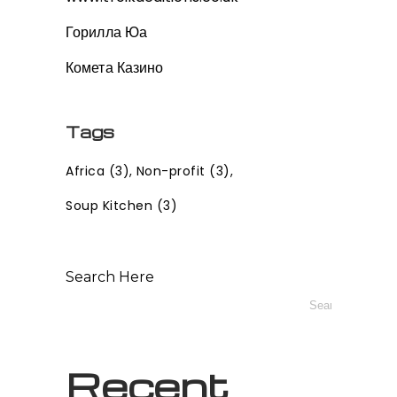
Горилла Юа
Комета Казино
Tags
Africa
(3)
Non-profit
(3)
Soup Kitchen
(3)
Search Here
Recent