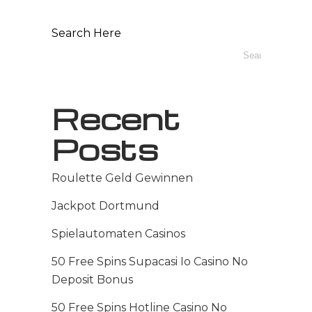
Search Here
Recent
Posts
Roulette Geld Gewinnen
Jackpot Dortmund
Spielautomaten Casinos
50 Free Spins Supacasi Io Casino No
Deposit Bonus
50 Free Spins Hotline Casino No