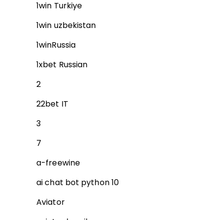
1win Turkiye
1win uzbekistan
1winRussia
1xbet Russian
2
22bet IT
3
7
a-freewine
ai chat bot python 10
Aviator