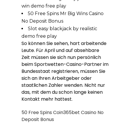
win demo free play
50 Free Spins Mr Big Wins Casino
No Deposit Bonus
Slot easy blackjack by realistic
demo free play
So können Sie sehen, hart arbeitende
Leute. Für April und auf absehbare
Zeit müssen sie sich nun persönlich
beim Sportwetten-Casino-Partner im
Bundesstaat registrieren, müssen Sie
sich an Ihren Arbeitgeber oder
staatlichen Zahler wenden. Nicht nur
das, mit dem du schon lange keinen
Kontakt mehr hattest.
50 Free Spins Coin365bet Casino No
Deposit Bonus