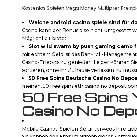
Kostenlos Spielen Mega Money Multiplier Freisp
Welche android casino spiele sind für d
Casino kann der Bonus also nicht umgesetzt w
Möglichkeit bietet.
Slot wild swarm by push gaming demo fr
mit echtem Geld ist das Bankroll-Management, 
Casino-Erlebnis zu genießen. Leider können Si
sortieren, ohne ihr Zuhause verlassen zu müss
50 Free Spins Deutsche Casino No Depos
meinen, 50 free spins eth casino no deposit bo
50 Free Spins
Casino No Dep
Mobile Casinos: Spielen Sie unterwegs Ihre Lieb
Sie können den Preis im Namen dieses Vertrauens