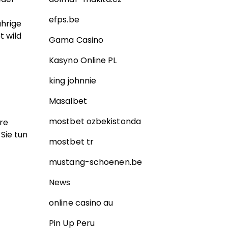
efps.be
ährige
t wild
Gama Casino
Kasyno Online PL
king johnnie
Masalbet
mostbet ozbekistonda
re
Sie tun
mostbet tr
mustang-schoenen.be
News
online casino au
Pin Up Peru