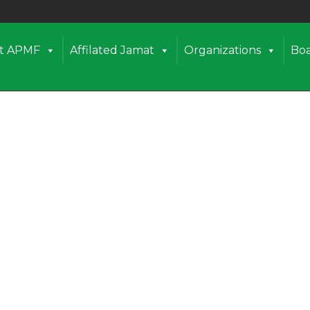
t APMF
Affilated Jamat
Organizations
Bo
arm By Push Gam
Play