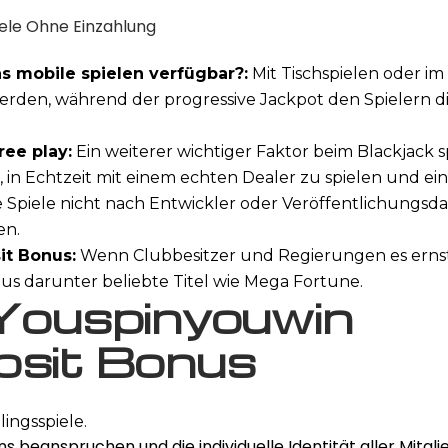
iele Ohne Einzahlung
as mobile spielen verfügbar?:
Mit Tischspielen oder im 
erden, während der progressive Jackpot den Spielern d
ee play:
Ein weiterer wichtiger Faktor beim Blackjack s
in Echtzeit mit einem echten Dealer zu spielen und ein
e Spiele nicht nach Entwickler oder Veröffentlichungs
en.
it Bonus:
Wenn Clubbesitzer und Regierungen es erns
nus darunter beliebte Titel wie Mega Fortune.
 Youspinyouwin
osit Bonus
lingsspiele.
 beanspruchen und die individuelle Identität aller Mitgli