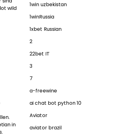
 sind
1win uzbekistan
lot wild
1winRussia
1xbet Russian
2
22bet IT
3
7
a-freewine
n
ai chat bot python 10
Aviator
llen.
tian in
aviator brazil
s.