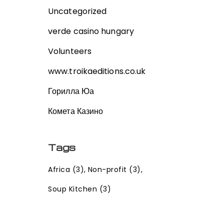
Uncategorized
verde casino hungary
Volunteers
www.troikaeditions.co.uk
Горилла Юа
Комета Казино
Tags
Africa
(3)
Non-profit
(3)
Soup Kitchen
(3)