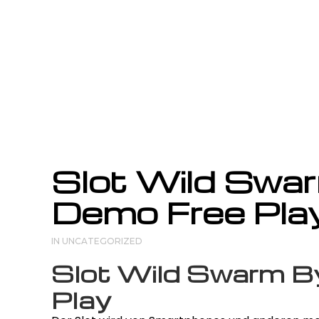
Slot Wild Swa
Demo Free Pla
IN UNCATEGORIZED
Slot Wild Swarm B
Play