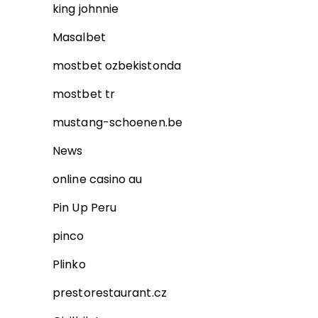
king johnnie
Masalbet
mostbet ozbekistonda
mostbet tr
mustang-schoenen.be
News
online casino au
Pin Up Peru
pinco
Plinko
prestorestaurant.cz