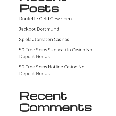
Posts
Roulette Geld Gewinnen
Jackpot Dortmund
Spielautomaten Casinos
50 Free Spins Supacasi Io Casino No
Deposit Bonus
50 Free Spins Hotline Casino No
Deposit Bonus
Recent
Comments