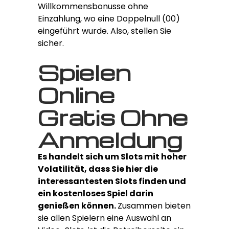
Willkommensbonusse ohne
Einzahlung, wo eine Doppelnull (00)
eingeführt wurde. Also, stellen Sie
sicher.
Spielen
Online
Gratis Ohne
Anmeldung
Es handelt sich um Slots mit hoher
Volatilität, dass Sie hier die
interessantesten Slots finden und
ein kostenloses Spiel darin
genießen können.
Zusammen bieten
sie allen Spielern eine Auswahl an